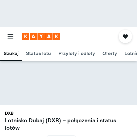
Szukaj
Status lotu
Przyloty i odloty
Oferty
Lotni
DXB
Lotnisko Dubaj (DXB) – połączenia i status
lotów