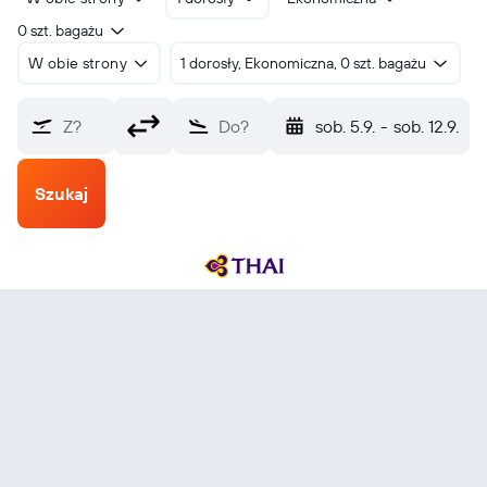
0 szt. bagażu
W obie strony
1 dorosły, Ekonomiczna, 0 szt. bagażu
Z?
Do?
sob. 5.9.
-
sob. 12.9.
Szukaj