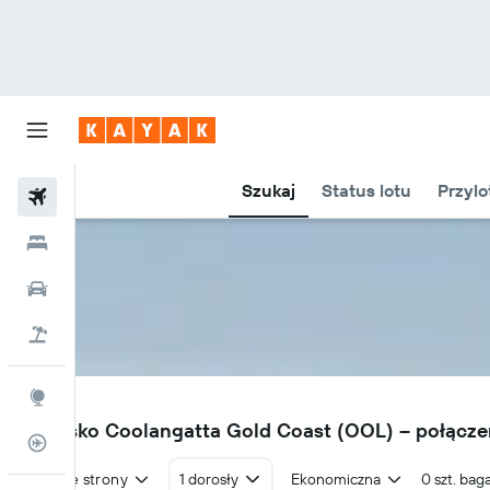
Szukaj
Status lotu
Przylo
Loty
Hotele
Samochody
Lot+Hotel
Explore
OOL
Lotnisko Coolangatta Gold Coast (OOL) – połączen
Status lotu
W obie strony
1 dorosły
Ekonomiczna
0 szt. bag