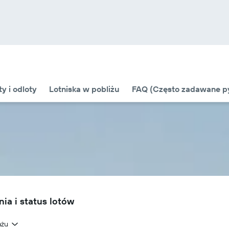
ty i odloty
Lotniska w pobliżu
FAQ (Często zadawane py
ia i status lotów
ażu