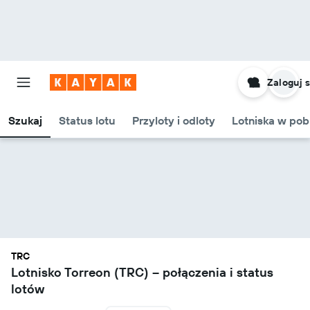
Zaloguj s
Szukaj
Status lotu
Przyloty i odloty
Lotniska w pob
TRC
Lotnisko Torreon (TRC) – połączenia i status
lotów