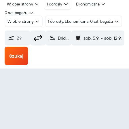
W obie strony
1 dorosły
Ekonomiczna
0 szt. bagażu
W obie strony
1 dorosły, Ekonomiczna, 0 szt. bagażu
Z?
Bridgetown Grantley Adams Intl (BGI)
sob. 5.9.
-
sob. 12.9.
Szukaj