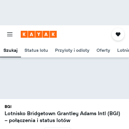
Szukaj
Status lotu
Przyloty i odloty
Oferty
Lotni
BGI
Lotnisko Bridgetown Grantley Adams Intl (BGI)
– połączenia i status lotów