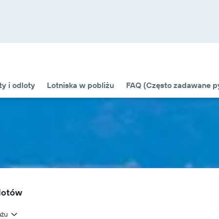
ty i odloty
Lotniska w pobliżu
FAQ (Często zadawane py
 lotów
ażu