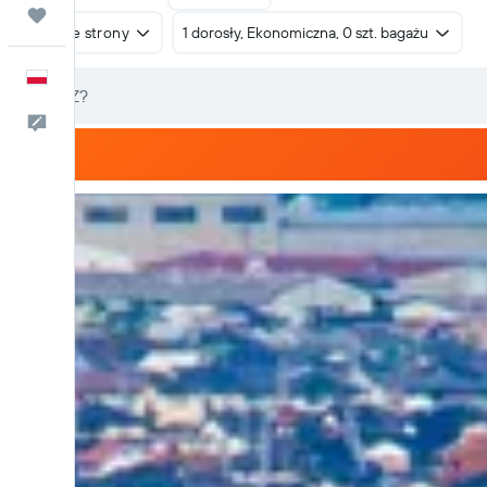
Trips
W obie strony
1 dorosły, Ekonomiczna, 0 szt. bagażu
Polski
Kontakt