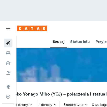
Szukaj
Status lotu
Przylo
Loty
Hotele
Samochody
Lot+Hotel
Explore
YGJ
Lotnisko Yonago Miho (YGJ) – połączenia i status
Status lotu
W obie strony
1 dorosły
Ekonomiczna
0 szt. bag