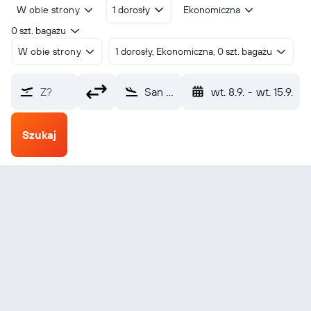
W obie strony
1 dorosły
Ekonomiczna
0 szt. bagażu
W obie strony
1 dorosły, Ekonomiczna, 0 szt. bagażu
Z?
San José del Guaviare Jorge E. Gonzalez T. (SJE)
wt. 8.9.
-
wt. 15.9.
Szukaj