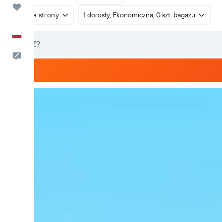
Trips
W obie strony
1 dorosły, Ekonomiczna, 0 szt. bagażu
Polski
Kontakt