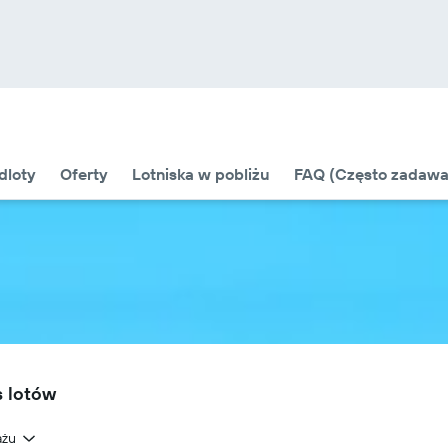
odloty
Oferty
Lotniska w pobliżu
FAQ (Często zadawa
s lotów
ażu