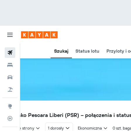
Szukaj
Status lotu
Przyloty i 
Loty
Hotele
Samochody
Lot+Hotel
Explore
PSR
Lotnisko Pescara Liberi (PSR) – połączenia i statu
Status lotu
W obie strony
1 dorosły
Ekonomiczna
0 szt. bag