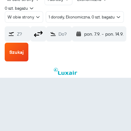
0 szt. bagażu
W obie strony
1 dorosły, Ekonomiczna, 0 szt. bagażu
Z?
Do?
pon. 7.9.
-
pon. 14.9.
Szukaj