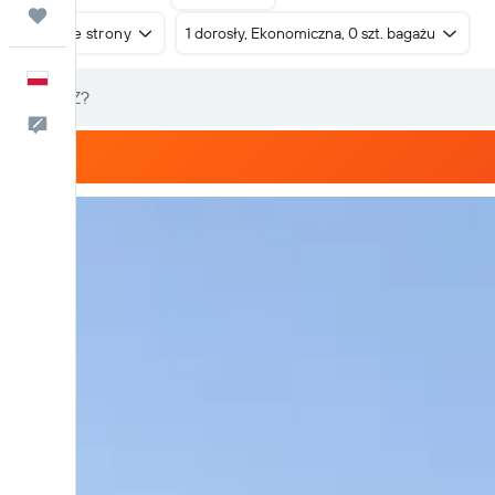
Trips
W obie strony
1 dorosły, Ekonomiczna, 0 szt. bagażu
Polski
Kontakt