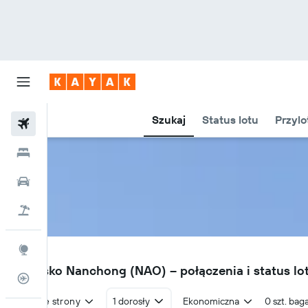
Szukaj
Status lotu
Przylo
Loty
Hotele
Samochody
Lot+Hotel
Explore
NAO
Lotnisko Nanchong (NAO) – połączenia i status l
Status lotu
W obie strony
1 dorosły
Ekonomiczna
0 szt. bag