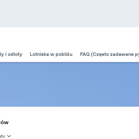
ty i odloty
Lotniska w pobliżu
FAQ (Często zadawane py
otów
ażu