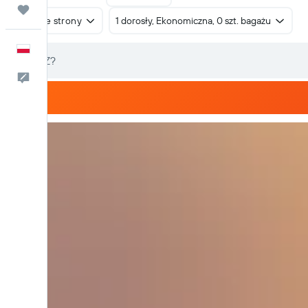
Trips
W obie strony
1 dorosły, Ekonomiczna, 0 szt. bagażu
Polski
Kontakt