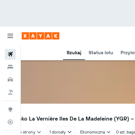
Szukaj
Status lotu
Przylo
Loty
Hotele
Samochody
Lot+Hotel
Explore
YGR
Lotnisko La Vernière Iles De La Madeleine (YGR) – 
Status lotu
W obie strony
1 dorosły
Ekonomiczna
0 szt. bag