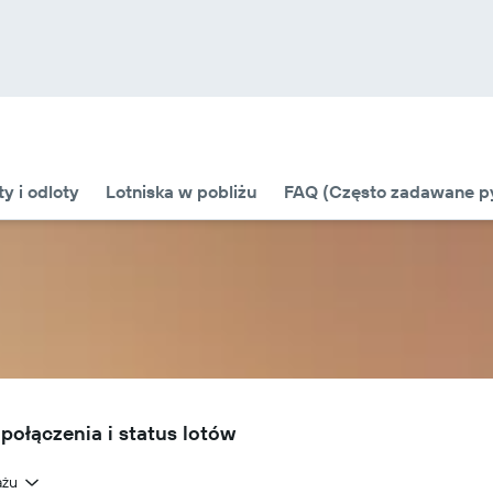
ty i odloty
Lotniska w pobliżu
FAQ (Często zadawane py
połączenia i status lotów
ażu