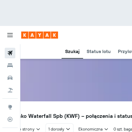
Szukaj
Status lotu
Przylo
Loty
Hotele
Samochody
Lot+Hotel
Explore
KWF
Lotnisko Waterfall Spb (KWF) – połączenia i statu
Status lotu
W obie strony
1 dorosły
Ekonomiczna
0 szt. bag