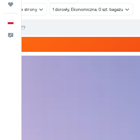
Trips
W obie strony
1 dorosły, Ekonomiczna, 0 szt. bagażu
Polski
Kontakt