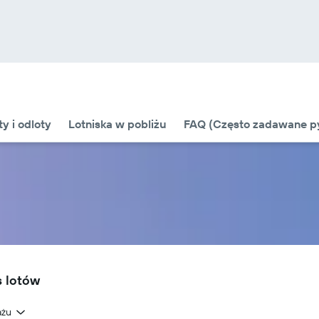
ty i odloty
Lotniska w pobliżu
FAQ (Często zadawane py
s lotów
ażu