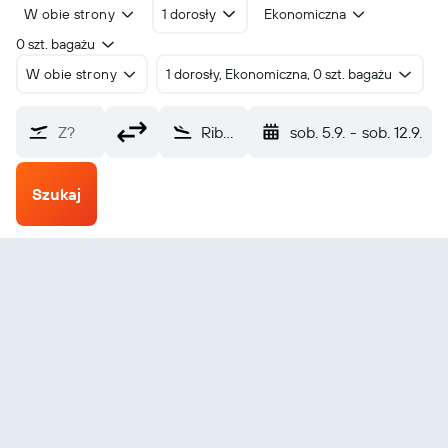
W obie strony
1 dorosły
Ekonomiczna
0 szt. bagażu
W obie strony
1 dorosły, Ekonomiczna, 0 szt. bagażu
Z?
Riberalta Gen Buech (RIB)
sob. 5.9.
-
sob. 12.9.
Szukaj