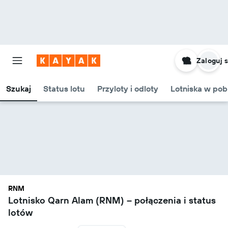
Zaloguj s
Szukaj
Status lotu
Przyloty i odloty
Lotniska w pob
RNM
Lotnisko Qarn Alam (RNM) – połączenia i status
lotów