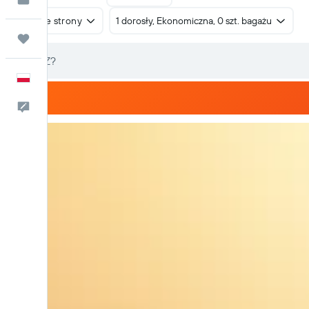
W obie strony
1 dorosły, Ekonomiczna, 0 szt. bagażu
Trips
Polski
Kontakt