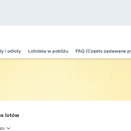
ty i odloty
Lotniska w pobliżu
FAQ (Często zadawane py
us lotów
ażu