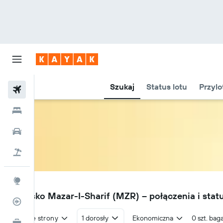
Szukaj
Status lotu
Przylo
Loty
Hotele
Samochody
Lot+Hotel
Explore
MZR
Lotnisko Mazar-I-Sharif (MZR) – połączenia i stat
Status lotu
W obie strony
1 dorosły
Ekonomiczna
0 szt. bag
KAYAK Business
NOWOŚĆ