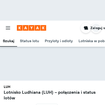
Zaloguj s
Szukaj
Status lotu
Przyloty i odloty
Lotniska w pob
LUH
Lotnisko Ludhiana (LUH) – połączenia i status
lotów