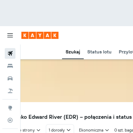
Szukaj
Status lotu
Przylo
Loty
Hotele
Samochody
Lot+Hotel
Explore
EDR
Lotnisko Edward River (EDR) – połączenia i status
Status lotu
W obie strony
1 dorosły
Ekonomiczna
0 szt. bag