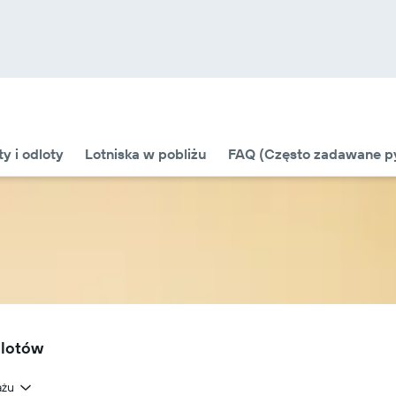
ty i odloty
Lotniska w pobliżu
FAQ (Często zadawane py
 lotów
ażu