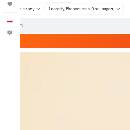
Trips
W obie strony
1 dorosły, Ekonomiczna, 0 szt. bagażu
Polski
Kontakt