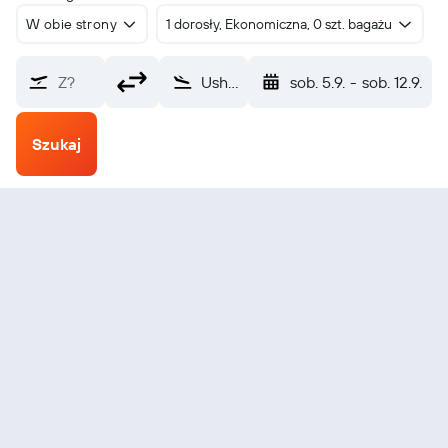
W obie strony
1 dorosły, Ekonomiczna, 0 szt. bagażu
Z?
Ushuaia Malvinas Argentinas (USH)
sob. 5.9.
-
sob. 12.9.
Szukaj