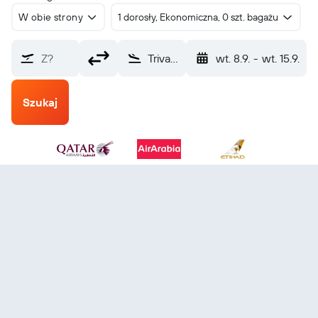
W obie strony
1 dorosły, Ekonomiczna, 0 szt. bagażu
Z?
Trivandrum Thiruvananthapuram (TRV)
wt. 8.9.
-
wt. 15.9.
Szukaj