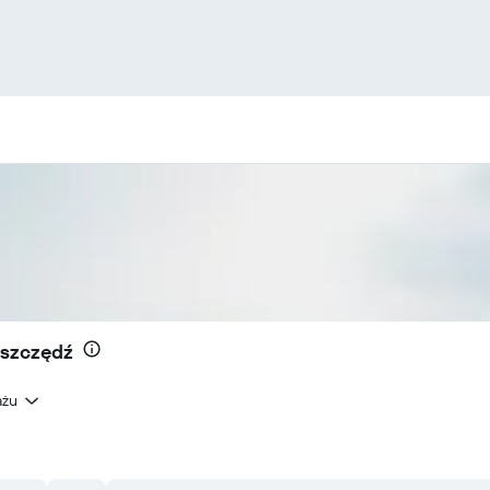
oszczędź
ażu