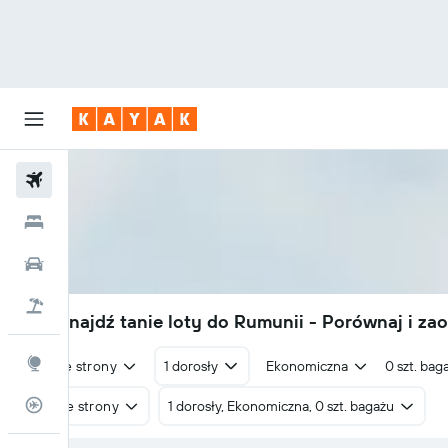
Loty
Hotele
Samochody
Lot+Hotel
71 zł
Znajdź tanie loty do Rumunii - Porównaj i za
Explore
W obie strony
1 dorosły
Ekonomiczna
0 szt. bag
Status lotu
W obie strony
1 dorosły, Ekonomiczna, 0 szt. bagażu