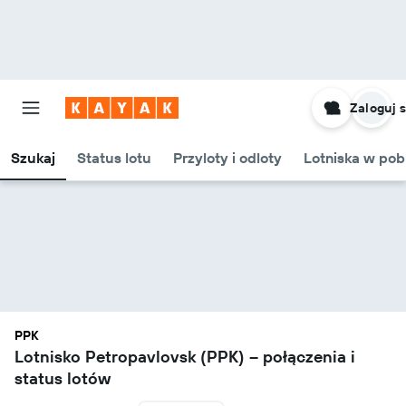
Zaloguj s
Szukaj
Status lotu
Przyloty i odloty
Lotniska w pob
PPK
Lotnisko Petropavlovsk (PPK) – połączenia i
status lotów