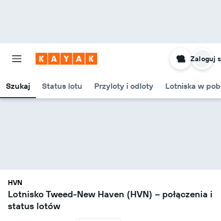
Zaloguj s
Szukaj
Status lotu
Przyloty i odloty
Lotniska w pob
HVN
Lotnisko Tweed-New Haven (HVN) – połączenia i
status lotów