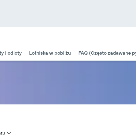
ty i odloty
Lotniska w pobliżu
FAQ (Często zadawane py
ażu