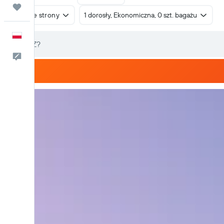
Trips
W obie strony
1 dorosły, Ekonomiczna, 0 szt. bagażu
Polski
Kontakt