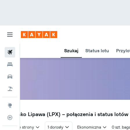
Szukaj
Status lotu
Przylo
Loty
Hotele
Samochody
Lot+Hotel
Explore
LPX
Lotnisko Lipawa (LPX) – połączenia i status lotów
Status lotu
W obie strony
1 dorosły
Ekonomiczna
0 szt. bag