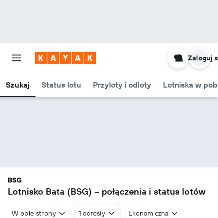
Zaloguj s
Szukaj
Status lotu
Przyloty i odloty
Lotniska w pob
BSG
Lotnisko Bata (BSG) – połączenia i status lotów
W obie strony
1 dorosły
Ekonomiczna