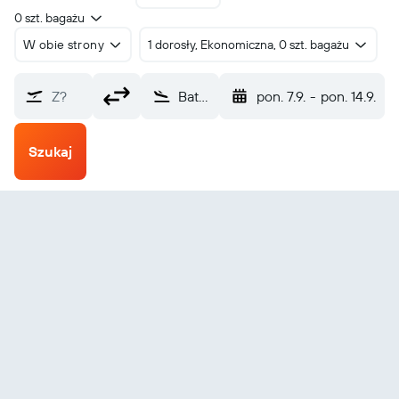
0 szt. bagażu
W obie strony
1 dorosły, Ekonomiczna, 0 szt. bagażu
Z?
Bata (BSG)
pon. 7.9.
-
pon. 14.9.
Szukaj