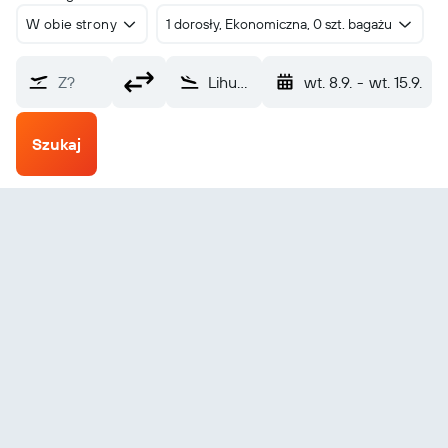
W obie strony
1 dorosły, Ekonomiczna, 0 szt. bagażu
Z?
Lihue (LIH)
wt. 8.9.
-
wt. 15.9.
Szukaj