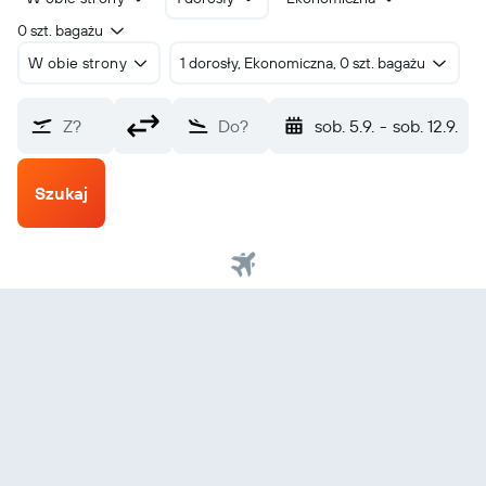
0 szt. bagażu
W obie strony
1 dorosły, Ekonomiczna, 0 szt. bagażu
Z?
Do?
sob. 5.9.
-
sob. 12.9.
Szukaj