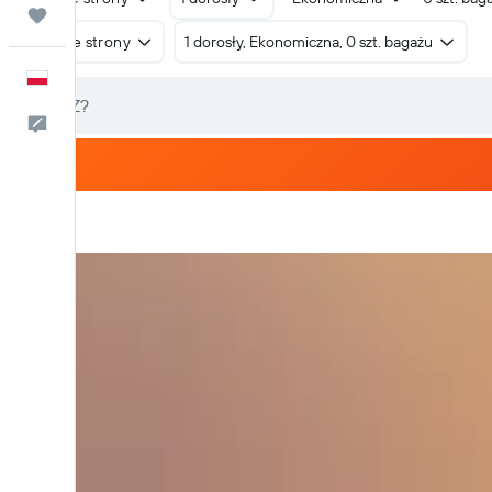
Trips
W obie strony
1 dorosły, Ekonomiczna, 0 szt. bagażu
Polski
Kontakt