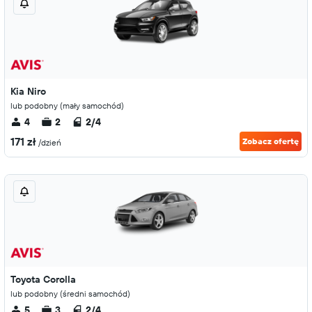
Kia Niro
lub podobny (mały samochód)
4
2
2/4
171 zł
Zobacz ofertę
/dzień
Toyota Corolla
lub podobny (średni samochód)
5
3
2/4