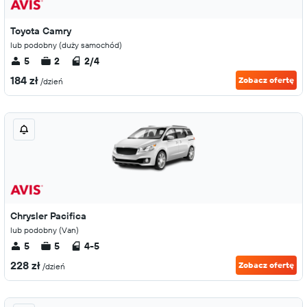
Toyota Camry
lub podobny (duży samochód)
5
2
2/4
184 zł
Zobacz ofertę
/dzień
Chrysler Pacifica
lub podobny (Van)
5
5
4-5
228 zł
Zobacz ofertę
/dzień