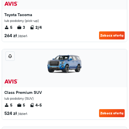
Toyota Tacoma
lub podobny (pick-up)
5
3
2/4
264 zł
Zobacz ofertę
/dzień
Class Premium SUV
lub podobny (SUV)
5
5
4-5
524 zł
Zobacz ofertę
/dzień