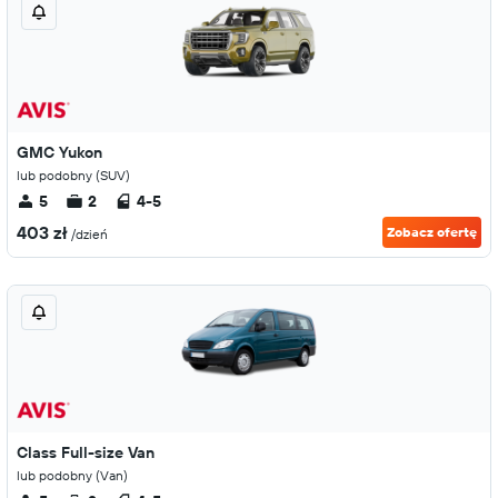
GMC Yukon
lub podobny (SUV)
5
2
4-5
403 zł
Zobacz ofertę
/dzień
Class Full-size Van
lub podobny (Van)