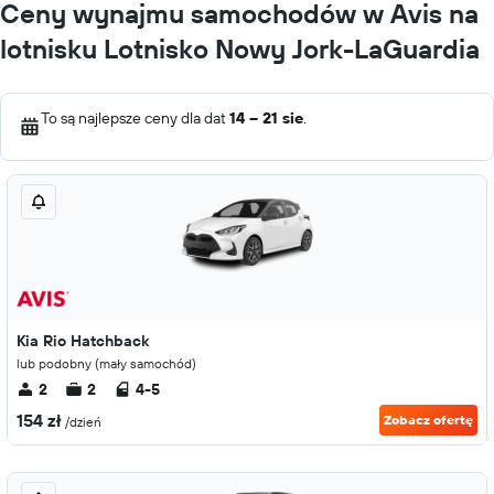
Ceny wynajmu samochodów w Avis na
lotnisku Lotnisko Nowy Jork-LaGuardia
To są najlepsze ceny dla dat
14 – 21 sie
.
Kia Rio Hatchback
lub podobny (mały samochód)
2
2
4-5
154 zł
Zobacz ofertę
/dzień