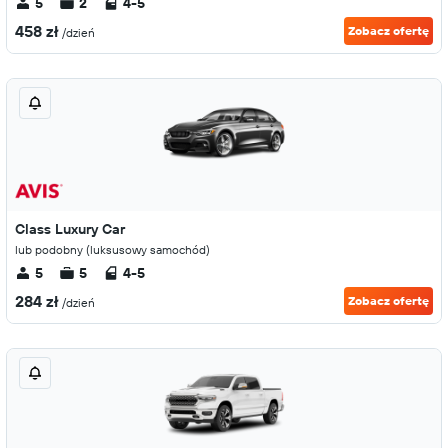
5
2
4-5
458 zł
Zobacz ofertę
/dzień
Class Luxury Car
lub podobny (luksusowy samochód)
5
5
4-5
284 zł
Zobacz ofertę
/dzień