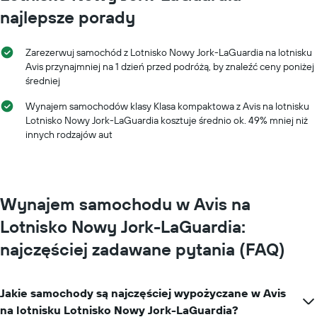
miesiące
najlepsze porady
roku
Wykres
ma
Zarezerwuj samochód z Lotnisko Nowy Jork-LaGuardia na lotnisku
1
Avis przynajmniej na 1 dzień przed podróżą, by znaleźć ceny poniżej
oś
średniej
Y
przedstawiającą
Wynajem samochodów klasy Klasa kompaktowa z Avis na lotnisku
średnią
Lotnisko Nowy Jork-LaGuardia kosztuje średnio ok. 49% mniej niż
cenę
innych rodzajów aut
za
wynajem
samochodu
na
jeden
Wynajem samochodu w Avis na
dzień
Lotnisko Nowy Jork-LaGuardia:
najczęściej zadawane pytania (FAQ)
Jakie samochody są najczęściej wypożyczane w Avis
na lotnisku Lotnisko Nowy Jork-LaGuardia?