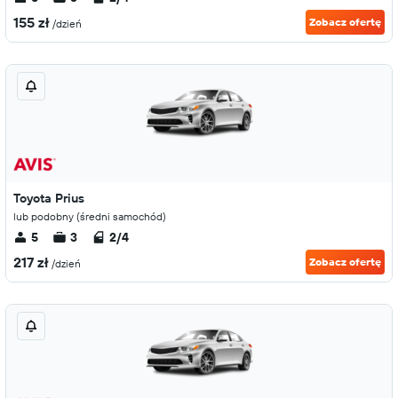
155 zł
Zobacz ofertę
/dzień
Toyota Prius
lub podobny (średni samochód)
5
3
2/4
217 zł
Zobacz ofertę
/dzień