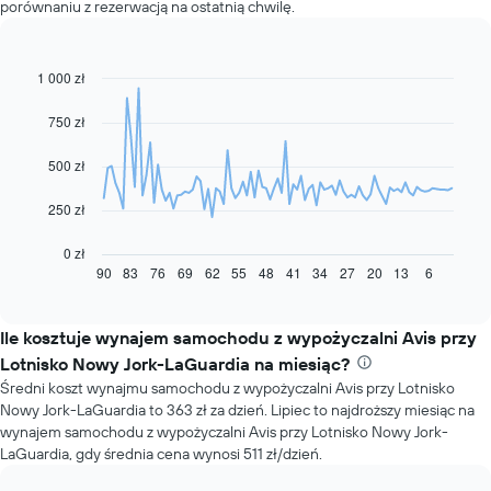
porównaniu z rezerwacją na ostatnią chwilę.
1 000 zł
Line
Chart
graphic.
chart
with
750 zł
91
data
500 zł
points.
Następujący
250 zł
wykres
pokazuje,
0 zł
jak
90
83
76
69
62
55
48
41
34
27
20
13
6
End
of
zmienia
interactive
się
chart
cena
Ile kosztuje wynajem samochodu z wypożyczalni Avis przy
za
Lotnisko Nowy Jork-LaGuardia na miesiąc?
wynajem
Średni koszt wynajmu samochodu z wypożyczalni Avis przy Lotnisko
samochodu
Nowy Jork-LaGuardia to 363 zł za dzień. Lipiec to najdroższy miesiąc na
wraz
wynajem samochodu z wypożyczalni Avis przy Lotnisko Nowy Jork-
ze
LaGuardia, gdy średnia cena wynosi 511 zł/dzień.
zbliżaniem
się