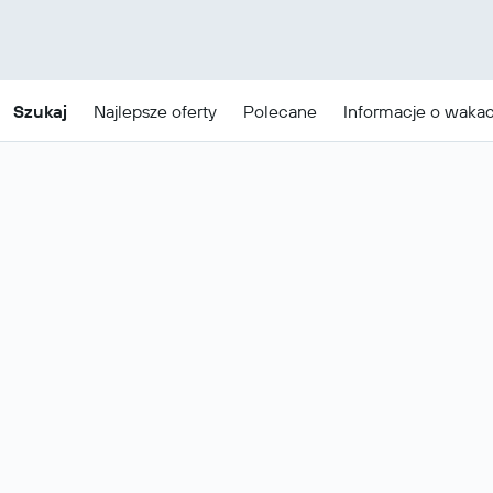
Szukaj
Najlepsze oferty
Polecane
Informacje o waka
Tanie pakiety wakacyjne w
Los Angeles
To są najlepsze ceny dla dat
30 sie - 2 wrz
.
Zmień daty
Najpopularniejsze oferty lotów i
Wszystkie
hoteli w Los Angeles