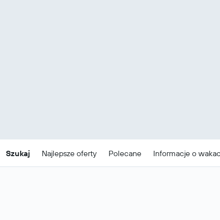
Szukaj
Najlepsze oferty
Polecane
Informacje o waka
Tanie pakiety wakacyjne w