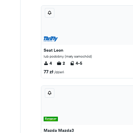
Seat Leon
lub podobny (mały samochód)
4
2
4-5
77 zł
/dzień
Mazda Mazda3