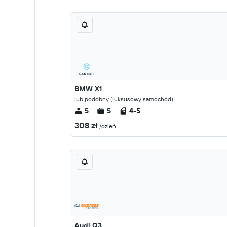
BMW X1
lub podobny (luksusowy samochód)
5
5
4-5
308 zł
/dzień
Audi Q3