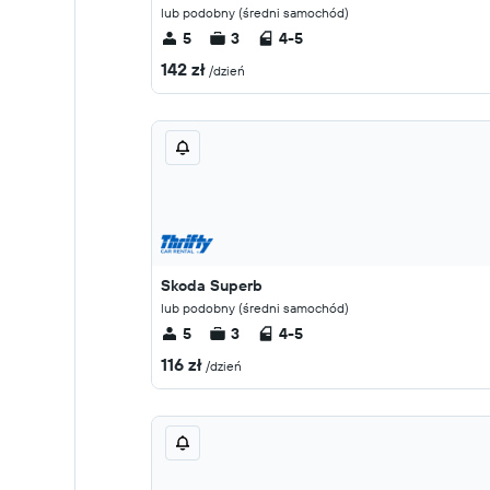
lub podobny (średni samochód)
5
3
4-5
142 zł
/dzień
Skoda Superb
lub podobny (średni samochód)
5
3
4-5
116 zł
/dzień