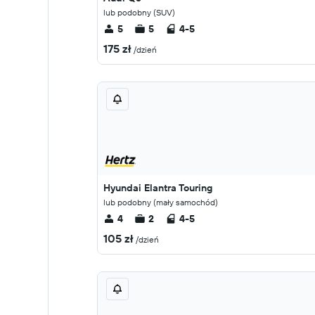
lub podobny (SUV)
5
5
4-5
175 zł
/dzień
Hyundai Elantra Touring
lub podobny (mały samochód)
4
2
4-5
105 zł
/dzień