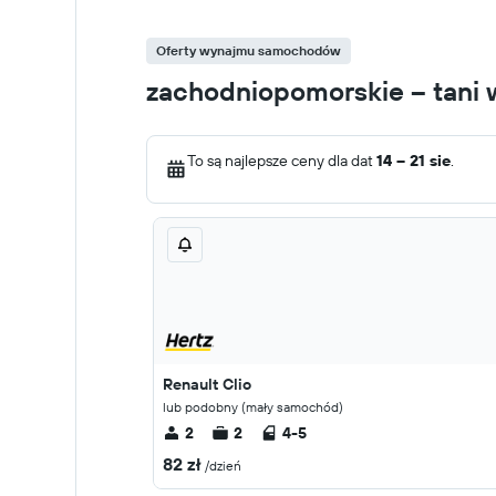
Oferty wynajmu samochodów
zachodniopomorskie – tan
To są najlepsze ceny dla dat
14 – 21 sie
.
Renault Clio
lub podobny (mały samochód)
2
2
4-5
82 zł
/dzień