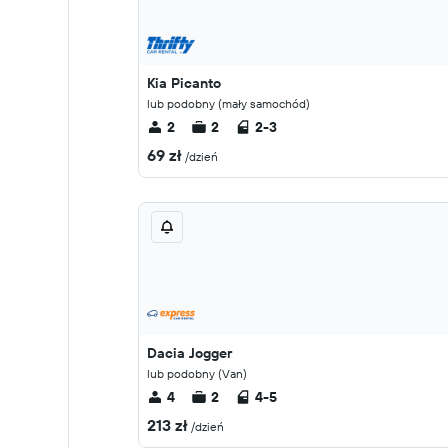
Kia Picanto
lub podobny (mały samochód)
2
2
2-3
69 zł
/dzień
Dacia Jogger
lub podobny (Van)
4
2
4-5
213 zł
/dzień