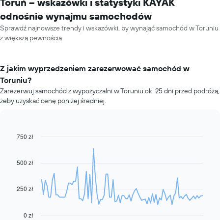
Toruń – wskazówki i statystyki KAYAK
odnośnie wynajmu samochodów
Sprawdź najnowsze trendy i wskazówki, by wynająć samochód w Toruniu
z większą pewnością.
Z jakim wyprzedzeniem zarezerwować samochód w
Toruniu?
Zarezerwuj samochód z wypożyczalni w Toruniu ok. 25 dni przed podróżą,
żeby uzyskać cenę poniżej średniej.
750 zł
Line
Chart
graphic.
chart
with
91
500 zł
data
points.
250 zł
Następujący
wykres
pokazuje,
0 zł