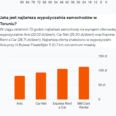
jak
90
84
78
72
66
60
54
48
42
36
30
24
18
12
6
0
End
of
zmienia
interactive
się
chart
cena
Jaka jest najtańsza wypożyczalnia samochodów w
za
Toruniu?
wynajem
W ciągu ostatnich 72 godzin najtańsze samochody na wynajem oferowały
samochodu
wypożyczalnie Avis (22,02 zł/dzień), Car Net (25,30 zł/dzień) oraz Express
wraz
Rent a Car (28,71 zł/dzień). Najtańszą ofertę znaleziono w wypożyczalni
ze
Avis przy Ul.Bulwar Filadelfijski 11 (0,7 km od centrum miasta).
zbliżaniem
się
terminu
150 zł
rezerwacji
Bar
Chart
Wykres
graphic.
chart
with
ma
100 zł
4
1
bars.
oś
50 zł
X
Następujący
przedstawiającą
wykres
liczbę
pokazuje
0
dni
cztery
Avis
Car Net
Express Rent
MM Cars
przed
a Car
Rental
najtańsze
End
rezerwacją
of
wypożyczalnie
Wykres
interactive