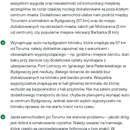
wszystkim wygodę oraz niezależność od komunikacji miejskiej,
szczególnie że coraz częściej noclegi zlokalizowane są poza ścisłym
centrum miasta. Dodatkowo samochód ułatwi nam podróż między
Toruniem a lotniskiem w Bydgoszczy (57 km) oraz do miejsc
zlokalizowanych na obrzeżach miasta, takich jak Motoarena (5 km
od centrum), czy popularne miejsce rekreacji Barbarka (8 km).
Wynajmując auto na bydgoskim lotnisku, które znajduje się 57 km
od Torunia, należy dokładnie zapoznać się z warunkami i
obowiązkami wypożyczającego – np. godzina i miejsce zwrotu, stan
baku przy zwrocie czy dodatkowe opłaty wynikające z
ubezpieczenia. Port Lotniczy im. Ignacego Jana Paderewskiego w
Bydgoszczy jest nieduży, dlatego dotarcie do siedzib biur
zlokalizowanych na lotnisku jest bardzo proste. Wszystkie
wypożyczalnie znajdują się w hali głównej terminala, do której
wchodzi się bezpośrednio z hali przylotów. Nie ma zatem potrzeby
dodatkowego transportu do biur, chyba że planujemy wynająć auto
w centrum Bydgoszczy. Jednak szeroki wybór wypożyczalni na
lotnisku sprawia, że nie warto tracić na to czasu.
Jazda samochodem po Toruniu nie stanowi problemu – jakość dróg
jest dobra a oznakowanie czytelne. Należy uważać na tramwaje,
które często są uprzywilejowane (informują o tym znaki). W