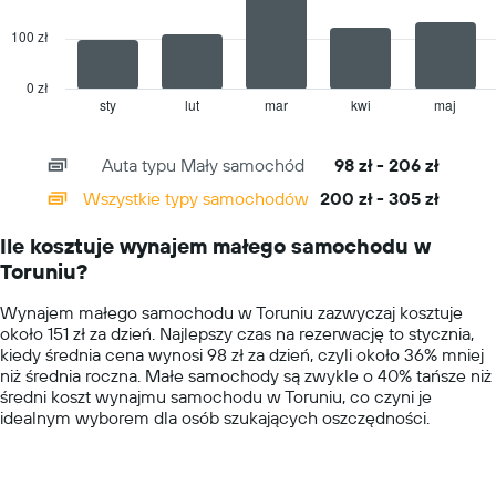
jeden
dzień
100 zł
The
chart
has
0 zł
1
sty
lut
mar
kwi
maj
End
of
X
interactive
axis
chart
Auta typu Mały samochód
98 zł - 206 zł
displaying
categories.
Wszystkie typy samochodów
200 zł - 305 zł
Range:
14
Ile kosztuje wynajem małego samochodu w
categories.
Toruniu?
The
chart
Wynajem małego samochodu w Toruniu zazwyczaj kosztuje
has
około 151 zł za dzień. Najlepszy czas na rezerwację to stycznia,
1
kiedy średnia cena wynosi 98 zł za dzień, czyli około 36% mniej
Y
niż średnia roczna. Małe samochody są zwykle o 40% tańsze niż
axis
średni koszt wynajmu samochodu w Toruniu, co czyni je
displaying
idealnym wyborem dla osób szukających oszczędności.
values.
Range:
0
to