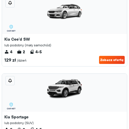
Kia Cee'd SW
lub podobny (mały samochód)
4
2
4-5
129 zł
Zobacz ofertę
/dzień
Kia Sportage
lub podobny (SUV)