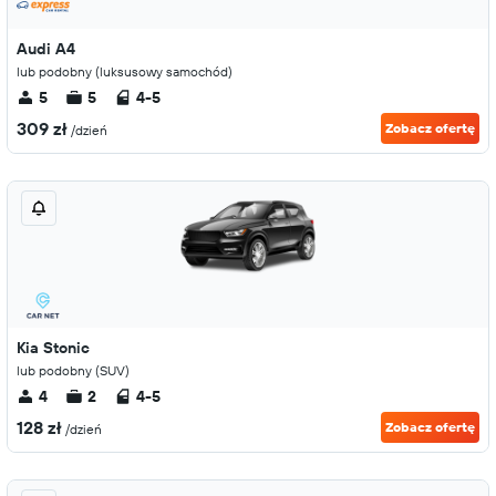
Audi A4
lub podobny (luksusowy samochód)
5
5
4-5
309 zł
Zobacz ofertę
/dzień
Kia Stonic
lub podobny (SUV)
4
2
4-5
128 zł
Zobacz ofertę
/dzień