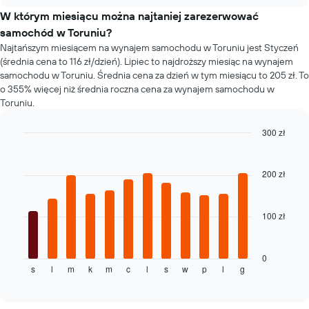
samochodów
chart
za
W którym miesiącu można najtaniej zarezerwować
wynajem
samochód w Toruniu?
samochodu
Najtańszym miesiącem na wynajem samochodu w Toruniu jest Styczeń
w
(średnia cena to 116 zł/dzień). Lipiec to najdroższy miesiąc na wynajem
poszczególnych
wypożyczalniach
samochodu w Toruniu. Średnia cena za dzień w tym miesiącu to 205 zł. To
o 355% więcej niż średnia roczna cena za wynajem samochodu w
Toruniu.
300 zł
Bar
Chart
graphic.
chart
with
200 zł
12
bars.
100 zł
Następujący
wykres
pokazuje
średnią
0
s
l
m
k
m
c
l
s
w
p
l
g
cenę
End
of
za
interactive
wynajem
chart