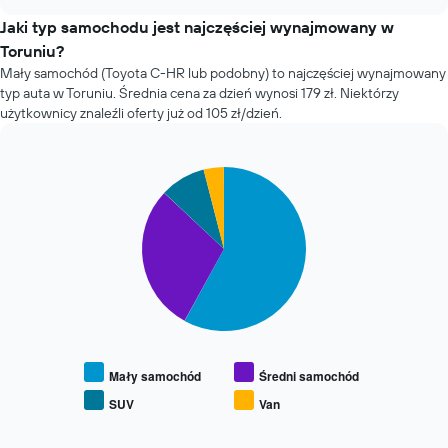
samochodów
chart
ma
w
Jaki typ samochodu jest najczęściej wynajmowany w
1
ciągu
Toruniu?
oś
ostatnich
Y
Mały samochód (Toyota C-HR lub podobny) to najczęściej wynajmowany
72
przedstawiającą
typ auta w Toruniu. Średnia cena za dzień wynosi 179 zł. Niektórzy
godzin
średnią
użytkownicy znaleźli oferty już od 105 zł/dzień.
Wykres
cenę
ma
za
1
wynajem
oś
Pie
Chart
samochodu
graphic.
chart
X
with
przedstawiającą
4
cztery
slices.
najtańsze
wypożyczalnie
Następujący
samochodów
wykres
Wykres
pokazuje
ma
średnią
1
cenę
oś
za
Mały samochód
Średni samochód
Y
wynajem
SUV
Van
przedstawiającą
End
popularnych
najniższą
of
typów
interactive
cenę