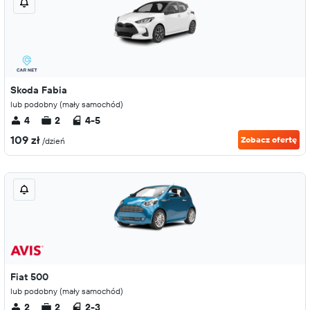
Skoda Fabia
lub podobny (mały samochód)
4
2
4-5
109 zł
Zobacz ofertę
/dzień
Fiat 500
lub podobny (mały samochód)
2
2
2-3