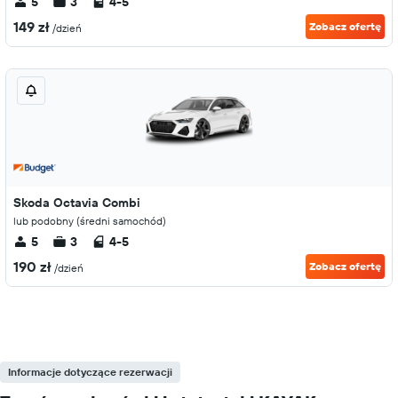
5
3
4-5
149 zł
Zobacz ofertę
/dzień
Skoda Octavia Combi
lub podobny (średni samochód)
5
3
4-5
190 zł
Zobacz ofertę
/dzień
Informacje dotyczące rezerwacji