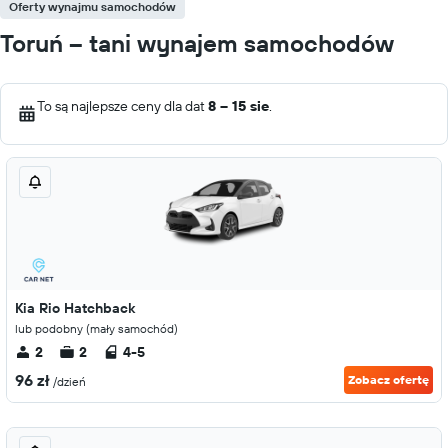
Oferty wynajmu samochodów
Toruń – tani wynajem samochodów
To są najlepsze ceny dla dat
8 – 15 sie
.
Kia Rio Hatchback
lub podobny (mały samochód)
2
2
4-5
96 zł
Zobacz ofertę
/dzień