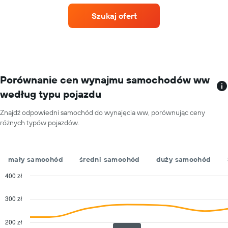
samochodu
dla
Szukaj ofert
każdego
miesiąca
Wykres
ma
1
oś
X
Porównanie cen wynajmu samochodów ww
przedstawiającą
według typu pojazdu
miesiące
roku
Znajdź odpowiedni samochód do wynajęcia ww, porównując ceny
Wykres
różnych typów pojazdów.
ma
1
oś
Y
mały samochód
średni samochód
duży samochód
przedstawiającą
średnią
400 zł
cenę
Combination
Chart
za
graphic.
chart
300 zł
with
wynajem
2
samochodu
data
200 zł
na
series.