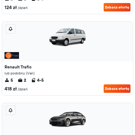
124 zł
Zobacz ofertę
/dzień
Renault Trafic
lub podobny (Van)
5
2
4-5
418 zł
Zobacz ofertę
/dzień