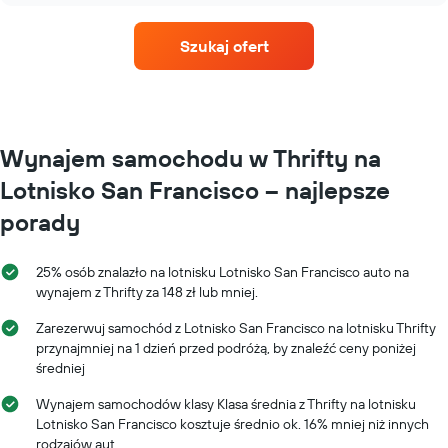
samochodu
dla
Szukaj ofert
każdego
miesiąca
Wykres
ma
1
oś
Wynajem samochodu w Thrifty na
X
Lotnisko San Francisco – najlepsze
przedstawiającą
miesiące
porady
roku
Wykres
ma
25% osób znalazło na lotnisku Lotnisko San Francisco auto na
1
wynajem z Thrifty za 148 zł lub mniej.
oś
Y
Zarezerwuj samochód z Lotnisko San Francisco na lotnisku Thrifty
przedstawiającą
przynajmniej na 1 dzień przed podróżą, by znaleźć ceny poniżej
średnią
średniej
cenę
za
Wynajem samochodów klasy Klasa średnia z Thrifty na lotnisku
wynajem
Lotnisko San Francisco kosztuje średnio ok. 16% mniej niż innych
samochodu
rodzajów aut