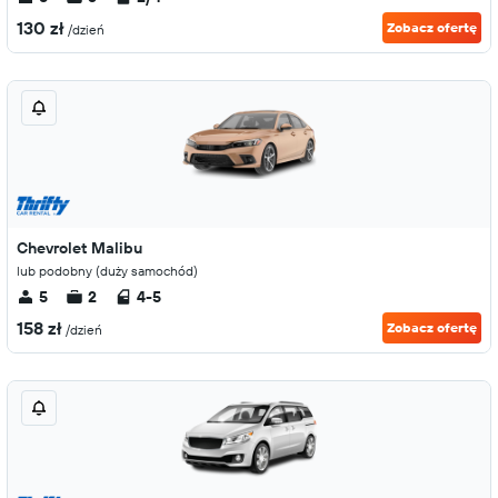
130 zł
Zobacz ofertę
/dzień
Chevrolet Malibu
lub podobny (duży samochód)
5
2
4-5
158 zł
Zobacz ofertę
/dzień