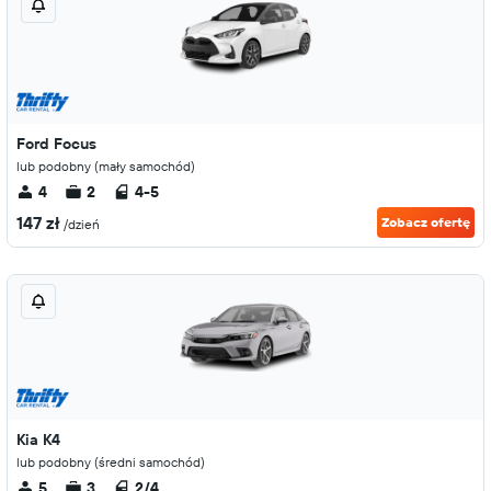
Ford Focus
lub podobny (mały samochód)
4
2
4-5
147 zł
Zobacz ofertę
/dzień
Kia K4
lub podobny (średni samochód)
5
3
2/4