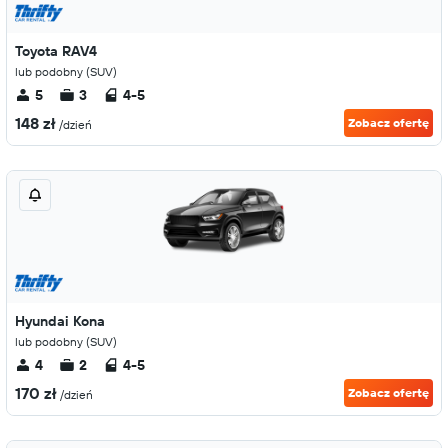
Toyota RAV4
lub podobny (SUV)
5
3
4-5
148 zł
Zobacz ofertę
/dzień
Hyundai Kona
lub podobny (SUV)
4
2
4-5
170 zł
Zobacz ofertę
/dzień