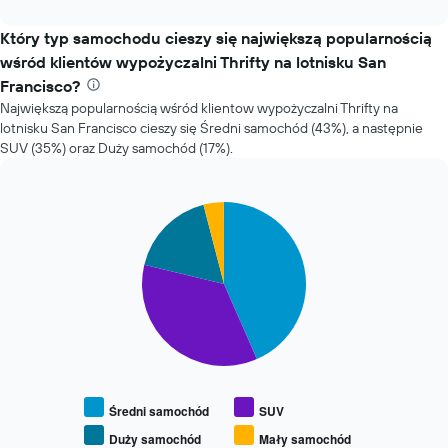
interactive
się
chart
cena
Który typ samochodu cieszy się największą popularnością
za
wśród klientów wypożyczalni Thrifty na lotnisku San
wynajem
Francisco?
samochodu
Największą popularnością wśród klientow wypożyczalni Thrifty na
wraz
ze
lotnisku San Francisco cieszy się Średni samochód (43%), a następnie
zbliżaniem
SUV (35%) oraz Duży samochód (17%).
się
terminu
rezerwacji
Pie
Chart
Wykres
graphic.
chart
ma
with
1
4
slices.
oś
X
Następujący
przedstawiającą
wykres
liczbę
pokazuje
dni
średnią
przed
cenę
rezerwacją
za
Średni samochód
SUV
Wykres
wynajem
ma
Duży samochód
Mały samochód
End