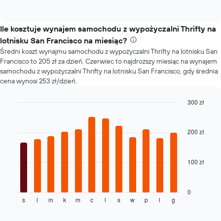
popularnych
1
of
typów
oś
interactive
samochodów
chart
Y
Ile kosztuje wynajem samochodu z wypożyczalni Thrifty na
przedstawiającą
średnią
lotnisku San Francisco na miesiąc?
cenę
Średni koszt wynajmu samochodu z wypożyczalni Thrifty na lotnisku San
za
Francisco to 205 zł za dzień. Czerwiec to najdroższy miesiąc na wynajem
wynajem
samochodu z wypożyczalni Thrifty na lotnisku San Francisco, gdy średnia
samochodu
cena wynosi 253 zł/dzień.
300 zł
Bar
Chart
graphic.
chart
with
200 zł
12
bars.
100 zł
Następujący
wykres
pokazuje
średnią
0
s
l
m
k
m
c
l
s
w
p
l
g
cenę
End
of
za
interactive
wynajem
chart