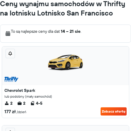
Ceny wynajmu samochodów w Thrifty
na lotnisku Lotnisko San Francisco
To są najlepsze ceny dla dat
14 – 21 sie
.
Chevrolet Spark
lub podobny (mały samochód)
2
2
4-5
177 zł
Zobacz ofertę
/dzień