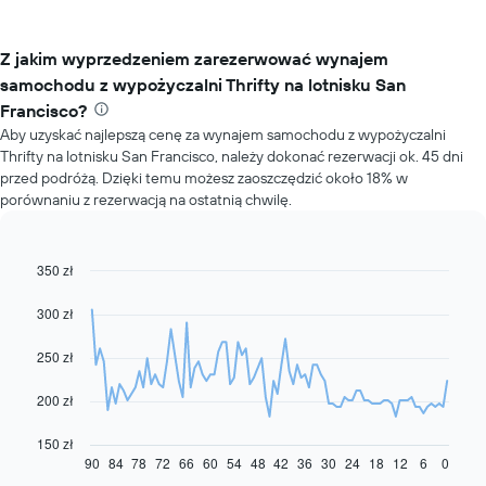
Z jakim wyprzedzeniem zarezerwować wynajem
samochodu z wypożyczalni Thrifty na lotnisku San
Francisco?
Aby uzyskać najlepszą cenę za wynajem samochodu z wypożyczalni
Thrifty na lotnisku San Francisco, należy dokonać rezerwacji ok. 45 dni
przed podróżą. Dzięki temu możesz zaoszczędzić około 18% w
porównaniu z rezerwacją na ostatnią chwilę.
350 zł
Line
Chart
graphic.
chart
with
300 zł
91
data
250 zł
points.
Następujący
200 zł
wykres
pokazuje,
150 zł
jak
90
84
78
72
66
60
54
48
42
36
30
24
18
12
6
0
End
of
zmienia