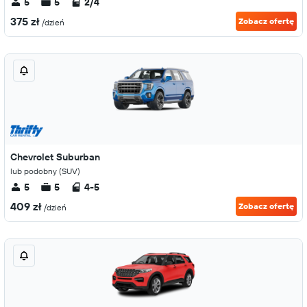
5
5
2/4
375 zł
Zobacz ofertę
/dzień
Chevrolet Suburban
lub podobny (SUV)
5
5
4-5
409 zł
Zobacz ofertę
/dzień