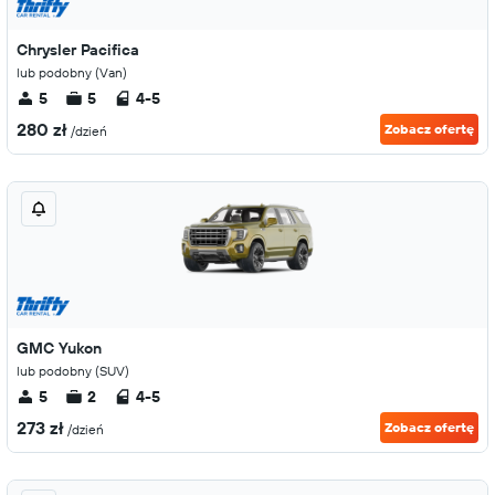
Chrysler Pacifica
lub podobny (Van)
5
5
4-5
280 zł
Zobacz ofertę
/dzień
GMC Yukon
lub podobny (SUV)
5
2
4-5
273 zł
Zobacz ofertę
/dzień