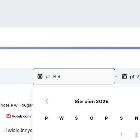
pt. 14.8.
-
pt. 2
Sierpień 2026
źć hotele w Hougang
P
W
Ś
C
P
S
N
...i wiele innych
1
2