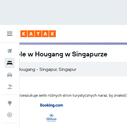
Loty
Hotele w Hougang w Singapurze
Hotele
Samochody
Lot+Hotel
KAYAK przeszukuje setki różnych stron turystycznych naraz, by znale
Explore
Status lotu