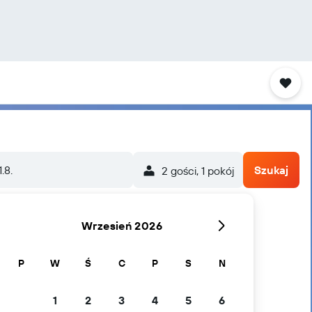
1.8.
Szukaj
2 gości, 1 pokój
Wrzesień 2026
P
W
Ś
C
P
S
N
1
2
3
4
5
6