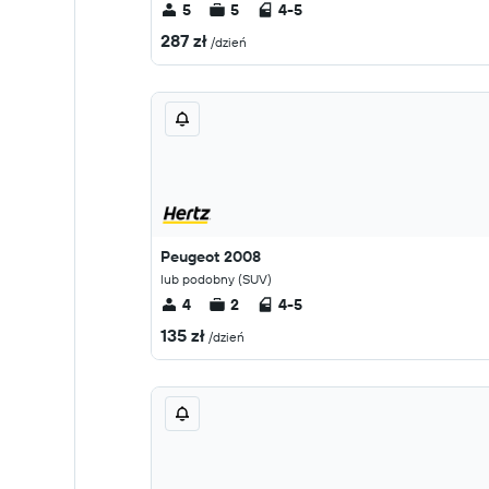
5
5
4-5
287 zł
/dzień
Peugeot 2008
lub podobny (SUV)
4
2
4-5
135 zł
/dzień