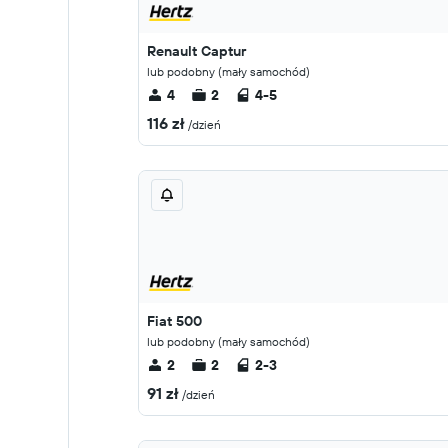
Renault Captur
lub podobny (mały samochód)
4
2
4-5
116 zł
/dzień
Fiat 500
lub podobny (mały samochód)
2
2
2-3
91 zł
/dzień