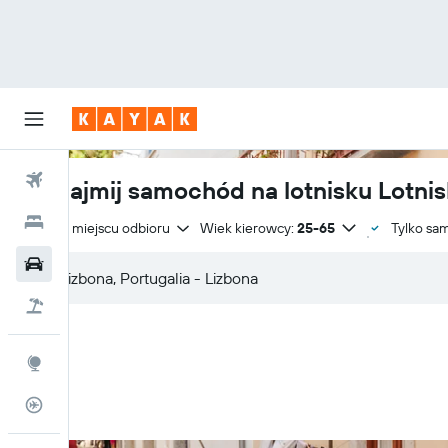
Loty
Wynajmij samochód na lotnisku Lotnis
Hotele
Zwrot w miejscu odbioru
Wiek kierowcy:
25-65
Tylko sa
Samochody
Lot+Hotel
Explore
Status lotu