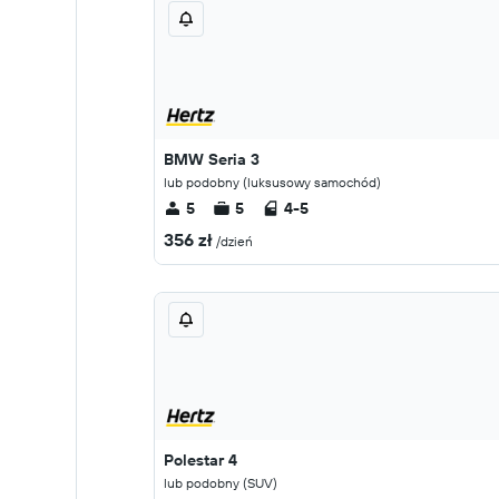
BMW Seria 3
lub podobny (luksusowy samochód)
5
5
4-5
356 zł
/dzień
Polestar 4
lub podobny (SUV)