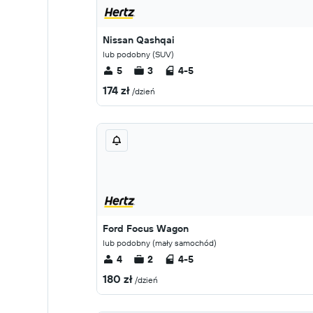
Nissan Qashqai
lub podobny (SUV)
5
3
4-5
174 zł
/dzień
Ford Focus Wagon
lub podobny (mały samochód)
4
2
4-5
180 zł
/dzień