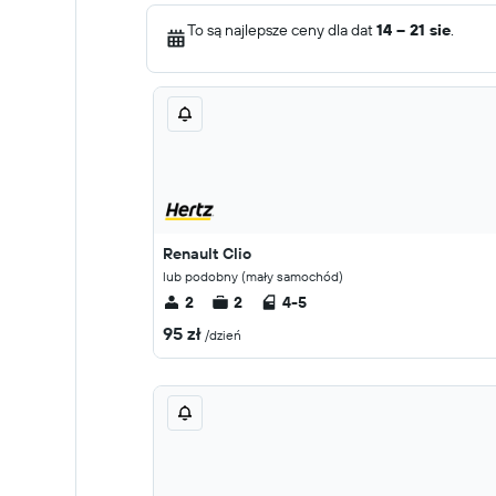
To są najlepsze ceny dla dat
14 – 21 sie
.
Renault Clio
lub podobny (mały samochód)
2
2
4-5
95 zł
/dzień