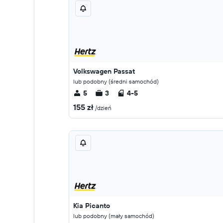
Volkswagen Passat
lub podobny (średni samochód)
5
3
4-5
155 zł
/dzień
Kia Picanto
lub podobny (mały samochód)