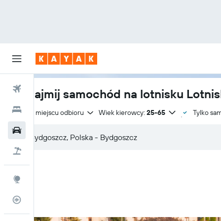
Loty
Wynajmij samochód na lotnisku Lotnis
Hotele
Zwrot w miejscu odbioru
Wiek kierowcy:
25-65
Tylko sa
Samochody
Lot+Hotel
Explore
Status lotu