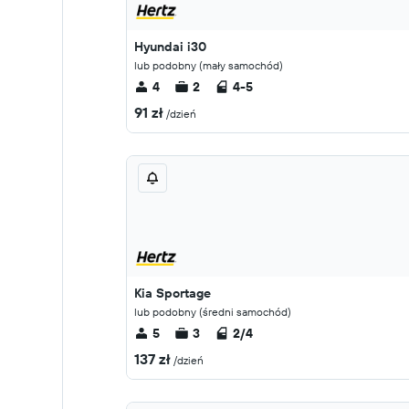
Hyundai i30
lub podobny (mały samochód)
4
2
4-5
91 zł
/dzień
Kia Sportage
lub podobny (średni samochód)
5
3
2/4
137 zł
/dzień