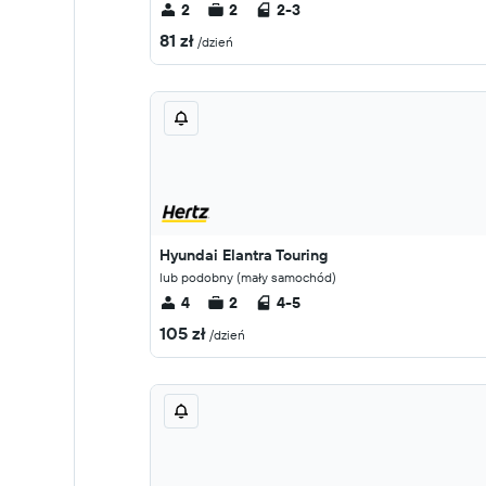
2
2
2-3
81 zł
/dzień
Hyundai Elantra Touring
lub podobny (mały samochód)
4
2
4-5
105 zł
/dzień