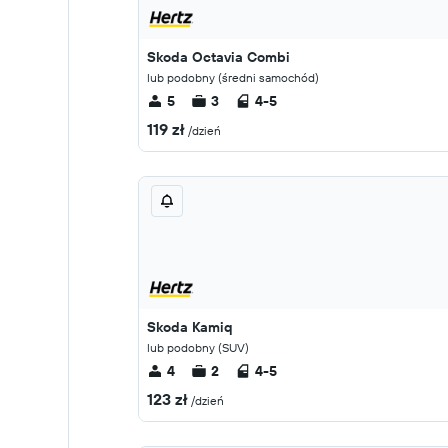
Skoda Octavia Combi
lub podobny (średni samochód)
5
3
4-5
119 zł
/dzień
Skoda Kamiq
lub podobny (SUV)
4
2
4-5
123 zł
/dzień