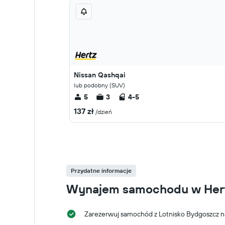
Nissan Qashqai
lub podobny (SUV)
5
3
4-5
137 zł
/dzień
Przydatne informacje
Wynajem samochodu w Hertz
Zarezerwuj samochód z Lotnisko Bydgoszcz na 