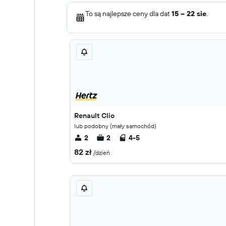
To są najlepsze ceny dla dat
15 – 22 sie
.
Renault Clio
lub podobny (mały samochód)
2
2
4-5
82 zł
/dzień