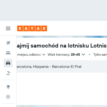
Loty
Wynajmij samochód na lotnisku Lotnisk
Hotele
Zwrot w miejscu odbioru
Wiek kierowcy:
25-65
Tylko sa
Samochody
Lot+Hotel
Explore
Status lotu