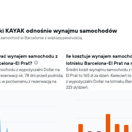
tyki KAYAK odnośnie wynajmu samochodów
 samochód w Barcelonie z większą pewnością.
wać wynajem samochodu z
Ile kosztuje wynajem samocho
celona-El Prat?
lotnisku Barcelona-El Prat na
mochodu z wypożyczalni Dollar na
Średni koszt wynajmu samochodu z w
rezerwacji ok. 78 dni przed podróżą.
El Prat to 165 zł za dzień. Kwiecień
% w porównaniu z rezerwacją na
z wypożyczalni Dollar na lotnisku Ba
223 zł/dzień.
Bar
Chart
graphic.
chart
with
12
bars.