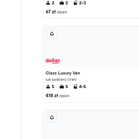
2
2
2-3
67 zł
/dzień
Class Luxury Van
lub podobny (Van)
5
5
4-5
418 zł
/dzień