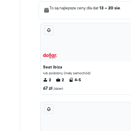
To są najlepsze ceny dla dat
13 – 20 sie
.
Seat Ibiza
lub podobny (mały samochód)
2
2
4-5
67 zł
/dzień