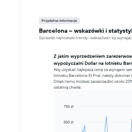
Przydatne informacje
Barcelona – wskazówki i statys
Sprawdź najnowsze trendy i wskazówki, by wynająć
Z jakim wyprzedzeniem zarezerwo
wypożyczalni Dollar na lotnisku Bar
Aby uzyskać najlepszą cenę za wynajem sa
lotnisku Barcelona-El Prat, należy dokonać 
Dzięki temu możesz zaoszczędzić około 22
ostatnią chwilę.
750 zł
Line
Chart
graphic.
chart
with
91
500 zł
data
points.