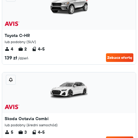
Toyota C-HR
lub podobny (SUV)
4
2
4-5
139 zł
Zobacz ofertę
/dzień
Skoda Octavia Combi
lub podobny (średni samochód)
5
3
4-5