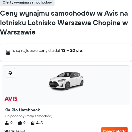
Oferty wynajmu samochodów
Ceny wynajmu samochodów w Avis na
lotnisku Lotnisko Warszawa Chopina w
Warszawie
To są najlepsze ceny dla dat
13 – 20 sie
.
Kia Rio Hatchback
lub podobny (mały samochód)
2
2
4-5
98 zł
Zobacz ofertę
/dzień