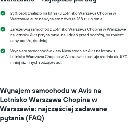
Wykres
ma
25% osób znalazło na lotnisku Lotnisko Warszawa Chopina w
1
Warszawie auto na wynajem z Avis za 288 zł lub mniej.
oś
Y
Zarezerwuj samochód z Lotnisko Warszawa Chopina w Warszawie
przedstawiającą
na lotnisku Avis przynajmniej na 1 dzień przed podróżą, by znaleźć
średnią
ceny poniżej średniej
cenę
za
Wynajem samochodów klasy Klasa średnia z Avis na lotnisku
wynajem
Lotnisko Warszawa Chopina w Warszawie kosztuje średnio ok. 57%
samochodu
mniej niż innych rodzajów aut
na
jeden
dzień
Wynajem samochodu w Avis na
Lotnisko Warszawa Chopina w
Warszawie: najczęściej zadawane
pytania (FAQ)