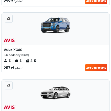
299 zł
Zobacz ofertę
/dzień
Volvo XC60
lub podobny (SUV)
5
5
4-5
257 zł
Zobacz ofertę
/dzień