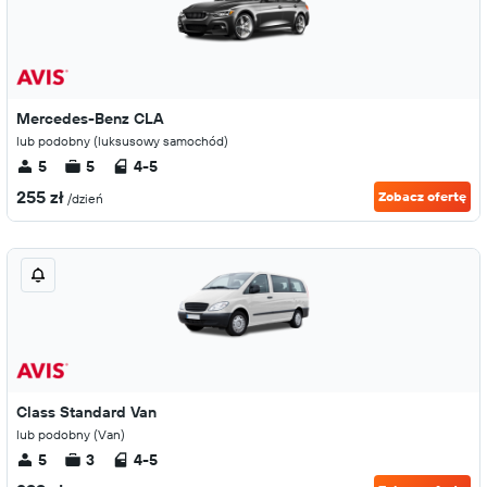
Mercedes-Benz CLA
lub podobny (luksusowy samochód)
5
5
4-5
255 zł
Zobacz ofertę
/dzień
Class Standard Van
lub podobny (Van)
5
3
4-5