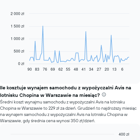
2 000 zł
Line
Chart
graphic.
chart
with
1 500 zł
91
data
1 000 zł
points.
Następujący
500 zł
wykres
pokazuje,
0 zł
jak
90
83
76
69
62
55
48
41
34
27
20
13
6
End
of
zmienia
interactive
się
chart
cena
Ile kosztuje wynajem samochodu z wypożyczalni Avis na
za
lotnisku Chopina w Warszawie na miesiąc?
wynajem
Średni koszt wynajmu samochodu z wypożyczalni Avis na lotnisku
samochodu
Chopina w Warszawie to 229 zł za dzień. Grudzień to najdroższy miesiąc
wraz
na wynajem samochodu z wypożyczalni Avis na lotnisku Chopina w
ze
Warszawie, gdy średnia cena wynosi 350 zł/dzień.
zbliżaniem
się
terminu
400 zł
rezerwacji