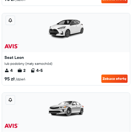
Seat Leon
lub podobny (mały samochód)
4
2
4-5
95 zł
Zobacz ofertę
/dzień