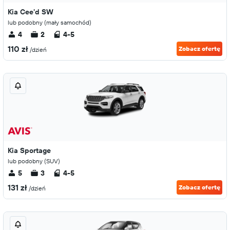
Kia Cee'd SW
lub podobny (mały samochód)
4
2
4-5
110 zł
Zobacz ofertę
/dzień
Kia Sportage
lub podobny (SUV)
5
3
4-5
131 zł
Zobacz ofertę
/dzień