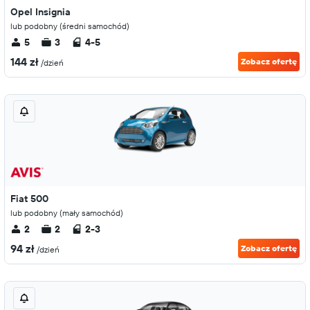
Opel Insignia
lub podobny (średni samochód)
5
3
4-5
144 zł
Zobacz ofertę
/dzień
Fiat 500
lub podobny (mały samochód)
2
2
2-3
94 zł
Zobacz ofertę
/dzień