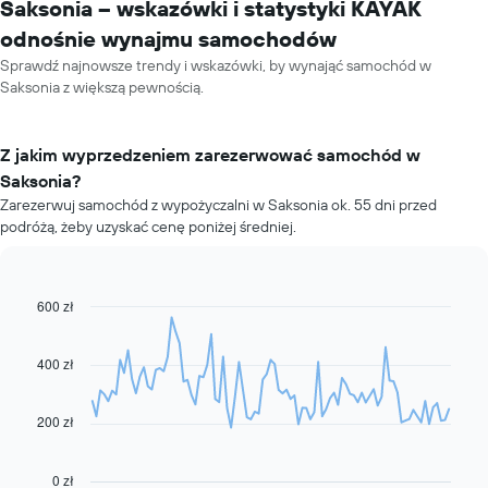
Saksonia – wskazówki i statystyki KAYAK
odnośnie wynajmu samochodów
Sprawdź najnowsze trendy i wskazówki, by wynająć samochód w
Saksonia z większą pewnością.
Z jakim wyprzedzeniem zarezerwować samochód w
Saksonia?
Zarezerwuj samochód z wypożyczalni w Saksonia ok. 55 dni przed
podróżą, żeby uzyskać cenę poniżej średniej.
600 zł
Line
Chart
graphic.
chart
with
91
400 zł
data
points.
200 zł
Następujący
wykres
pokazuje,
0 zł