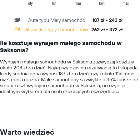
1
sty
lut
mar
kwi
maj
End
of
X
interactive
axis
chart
Auta typu Mały samochód
187 zł - 243 zł
displaying
categories.
Wszystkie typy samochodów
262 zł - 372 zł
Range:
14
Ile kosztuje wynajem małego samochodu w
categories.
Saksonia?
The
chart
Wynajem małego samochodu w Saksonia zazwyczaj kosztuje
has
około 208 zł za dzień. Najlepszy czas na rezerwację to listopada,
1
kiedy średnia cena wynosi 187 zł za dzień, czyli około 11% mniej
Y
niż średnia roczna. Małe samochody są zwykle o 35% tańsze niż
axis
średni koszt wynajmu samochodu w Saksonia, co czyni je
displaying
idealnym wyborem dla osób szukających oszczędności.
values.
Range:
0
to
400.
Warto wiedzieć