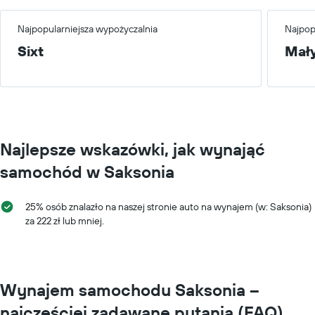
Najpopularniejsza wypożyczalnia
Najpop
Sixt
Mał
Najlepsze wskazówki, jak wynająć
samochód w Saksonia
25% osób znalazło na naszej stronie auto na wynajem (w: Saksonia)
za 222 zł lub mniej.
Wynajem samochodu Saksonia –
najczęściej zadawane pytania (FAQ)