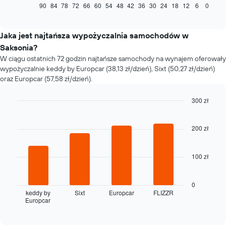
jak
90
84
78
72
66
60
54
48
42
36
30
24
18
12
6
0
End
of
zmienia
interactive
się
chart
cena
Jaka jest najtańsza wypożyczalnia samochodów w
za
Saksonia?
wynajem
W ciągu ostatnich 72 godzin najtańsze samochody na wynajem oferowały
samochodu
wypożyczalnie keddy by Europcar (38,13 zł/dzień), Sixt (50,27 zł/dzień)
wraz
oraz Europcar (57,58 zł/dzień).
ze
zbliżaniem
się
300 zł
terminu
Bar
Chart
rezerwacji
graphic.
chart
with
200 zł
Wykres
4
ma
bars.
1
100 zł
oś
Następujący
X
wykres
przedstawiającą
pokazuje
0
liczbę
cztery
keddy by
Sixt
Europcar
FLIZZR
dni
Europcar
najtańsze
End
przed
of
wypożyczalnie
interactive
rezerwacją
samochodów
chart
Wykres