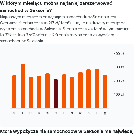
w
W którym miesiącu można najtaniej zarezerwować
ma
ciągu
samochód w Saksonia?
1
ostatnich
oś
Najtańszym miesiącem na wynajem samochodu w Saksonia jest
72
Y
Czerwiec (średnia cena to 217 zł/dzień). Luty to najdroższy miesiąc na
godzin
przedstawiającą
wynajem samochodu w Saksonia. Średnia cena za dzień w tym miesiącu
Wykres
średnią
to 329 zł. To o 376% więcej niż średnia roczna cena za wynajem
ma
cenę
samochodu w Saksonia.
1
za
oś
wynajem
X
400 zł
samochodu
przedstawiającą
Bar
Chart
graphic.
cztery
chart
300 zł
with
najtańsze
12
wypożyczalnie
bars.
200 zł
samochodów
Wykres
Następujący
ma
100 zł
wykres
1
pokazuje
oś
średnią
0
Y
s
l
m
k
m
c
l
s
w
p
l
g
cenę
End
przedstawiającą
of
za
interactive
najniższą
wynajem
chart
cenę
samochodu
Która wypożyczalnia samochodów w Saksonia ma najwięcej
za