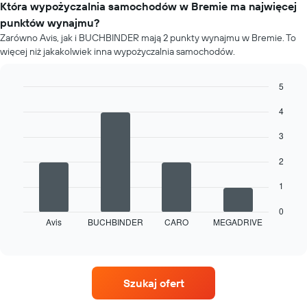
samochodu
Która wypożyczalnia samochodów w Bremie ma najwięcej
oś
dla
Y
punktów wynajmu?
każdego
przedstawiającą
Zarówno Avis, jak i BUCHBINDER mają 2 punkty wynajmu w Bremie. To
miesiąca
średnią
więcej niż jakakolwiek inna wypożyczalnia samochodów.
Wykres
cenę
ma
za
1
5
wynajem
oś
samochodu
Bar
Chart
X
4
graphic.
chart
przedstawiającą
with
4
miesiące
3
bars.
roku
Wykres
2
Następujący
ma
wykres
1
1
przedstawia
oś
cztery
0
Y
Avis
BUCHBINDER
CARO
MEGADRIVE
wypożyczalnie
End
przedstawiającą
of
z
średnią
interactive
największą
chart
cenę
liczbą
za
oddziałów
wynajem
Szukaj ofert
Wykres
samochodu
ma
na