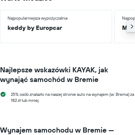
Najpopularniejsza wypożyczalnia
Najpop
keddy by Europcar
Mał
Najlepsze wskazówki KAYAK, jak
wynająć samochód w Bremie
25% osób znalazło na naszej stronie auto na wynajem (w: Brema) za
182 zł lub mniej.
Wynajem samochodu w Bremie —