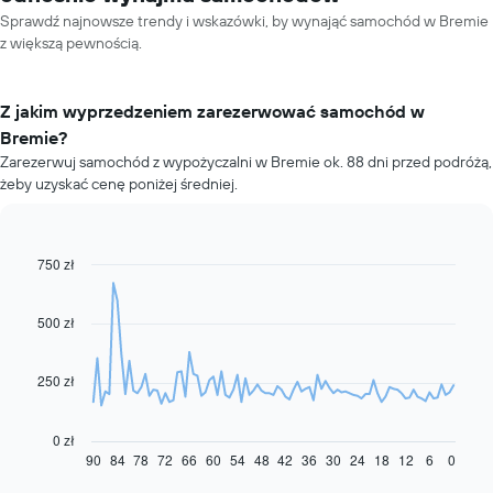
Sprawdź najnowsze trendy i wskazówki, by wynająć samochód w Bremie
z większą pewnością.
Z jakim wyprzedzeniem zarezerwować samochód w
Bremie?
Zarezerwuj samochód z wypożyczalni w Bremie ok. 88 dni przed podróżą,
żeby uzyskać cenę poniżej średniej.
750 zł
Line
Chart
graphic.
chart
with
91
500 zł
data
points.
250 zł
Następujący
wykres
pokazuje,
0 zł
jak
90
84
78
72
66
60
54
48
42
36
30
24
18
12
6
0
End
of
zmienia
interactive