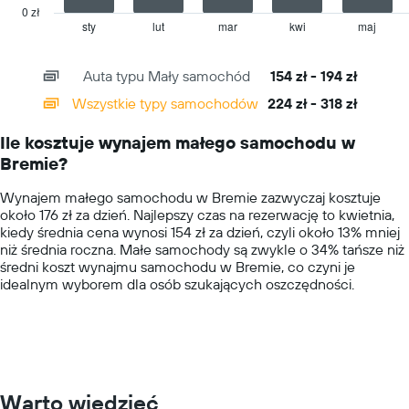
has
0 zł
1
sty
lut
mar
kwi
maj
End
of
X
interactive
axis
chart
Auta typu Mały samochód
154 zł - 194 zł
displaying
categories.
Wszystkie typy samochodów
224 zł - 318 zł
Range:
14
Ile kosztuje wynajem małego samochodu w
categories.
Bremie?
The
chart
Wynajem małego samochodu w Bremie zazwyczaj kosztuje
has
około 176 zł za dzień. Najlepszy czas na rezerwację to kwietnia,
1
kiedy średnia cena wynosi 154 zł za dzień, czyli około 13% mniej
Y
niż średnia roczna. Małe samochody są zwykle o 34% tańsze niż
axis
średni koszt wynajmu samochodu w Bremie, co czyni je
displaying
idealnym wyborem dla osób szukających oszczędności.
values.
Range:
0
to
400.
Warto wiedzieć