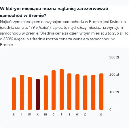
się
chart
cena
W którym miesiącu można najtaniej zarezerwować
za
samochód w Bremie?
wynajem
Najtańszym miesiącem na wynajem samochodu w Bremie jest Kwiecień
samochodu
(średnia cena to 179 zł/dzień). Lipiec to najdroższy miesiąc na wynajem
wraz
samochodu w Bremie. Średnia cena za dzień w tym miesiącu to 235 zł. To
ze
o 333% więcej niż średnia roczna cena za wynajem samochodu w
zbliżaniem
Bremie.
się
terminu
rezerwacji
300 zł
Wykres
Bar
Chart
ma
graphic.
chart
1
with
200 zł
12
oś
bars.
X
przedstawiającą
100 zł
Następujący
liczbę
wykres
dni
pokazuje
przed
średnią
0
rezerwacją
s
l
m
k
m
c
l
s
w
p
l
g
cenę
End
Wykres
of
za
ma
interactive
wynajem
chart
1