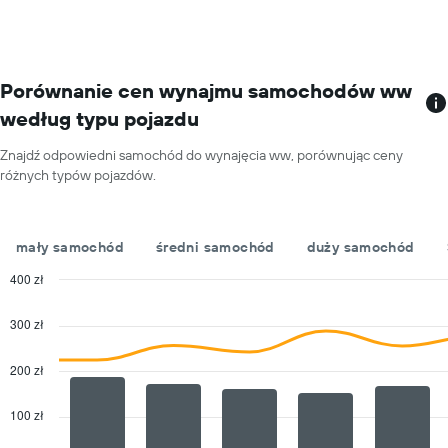
1
jeden
oś
dzień
X
przedstawiającą
wypożyczalnie
Porównanie cen wynajmu samochodów ww
samochodów
według typu pojazdu
Wykres
ma
Znajdź odpowiedni samochód do wynajęcia ww, porównując ceny
1
różnych typów pojazdów.
oś
Y
przedstawiającą
najniższą
mały samochód
średni samochód
duży samochód
cenę
za
400 zł
wynajem
Combination
Chart
samochodu
graphic.
chart
300 zł
with
w
2
poszczególnych
data
200 zł
wypożyczalniach
series.
100 zł
The
chart