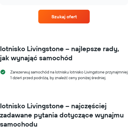
największą
rezerwacją
chart
liczbą
Wykres
oddziałów
ma
Szukaj ofert
Wykres
1
ma
oś
1
Y
oś
przedstawiającą
X
średnią
przedstawiającą
cenę
lotnisko Livingstone – najlepsze rady,
wypożyczalnie
za
jak wynająć samochód
samochodów
wynajem
Wykres
samochodu
ma
Zarezerwuj samochód na lotnisku lotnisko Livingstone przynajmniej
1
1 dzień przed podróżą, by znaleźć ceny poniżej średniej.
oś
Y
przedstawiającą
najniższą
cenę
lotnisko Livingstone – najczęściej
za
wynajem
zadawane pytania dotyczące wynajmu
samochodu
w
samochodu
poszczególnych