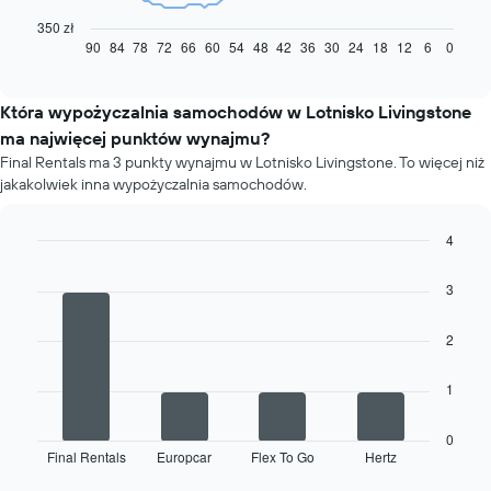
wykres
pokazuje,
350 zł
jak
90
84
78
72
66
60
54
48
42
36
30
24
18
12
6
0
End
of
zmienia
interactive
się
chart
cena
Która wypożyczalnia samochodów w Lotnisko Livingstone
za
ma najwięcej punktów wynajmu?
wynajem
Final Rentals ma 3 punkty wynajmu w Lotnisko Livingstone. To więcej niż
samochodu
jakakolwiek inna wypożyczalnia samochodów.
wraz
ze
zbliżaniem
4
się
Bar
Chart
terminu
graphic.
chart
3
rezerwacji
with
Wykres
4
bars.
ma
2
1
Następujący
oś
1
wykres
X
przedstawia
przedstawiającą
cztery
liczbę
0
Final Rentals
Europcar
Flex To Go
Hertz
wypożyczalnie
End
dni
of
z
przed
interactive