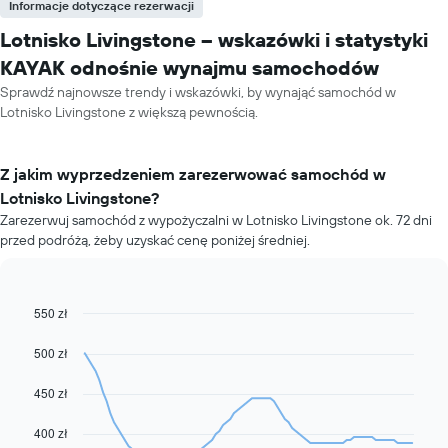
Informacje dotyczące rezerwacji
Lotnisko Livingstone – wskazówki i statystyki
KAYAK odnośnie wynajmu samochodów
Sprawdź najnowsze trendy i wskazówki, by wynająć samochód w
Lotnisko Livingstone z większą pewnością.
Z jakim wyprzedzeniem zarezerwować samochód w
Lotnisko Livingstone?
Zarezerwuj samochód z wypożyczalni w Lotnisko Livingstone ok. 72 dni
przed podróżą, żeby uzyskać cenę poniżej średniej.
550 zł
Line
Chart
graphic.
chart
with
500 zł
91
data
450 zł
points.
Następujący
400 zł