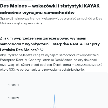
Des Moines – wskazówki i statystyki KAYAK
odnośnie wynajmu samochodów
Sprawdź najnowsze trendy i wskazówki, by wynająć samochód w Des
Moines z większą pewnością.
Z jakim wyprzedzeniem zarezerwować wynajem
samochodu z wypożyczalni Enterprise Rent-A-Car przy
Lotnisko Des Moines?
Aby uzyskać najlepszą cenę za wynajem samochodu z wypożyczalni
Enterprise Rent-A-Car przy Lotnisko Des Moines, należy dokonać
rezerwacji ok. 62 dni przed podróżą. Dzięki temu możesz zaoszczędzić
około 53% w porównaniu z rezerwacją na ostatnią chwilę.
1 500 zł
Line
Chart
graphic.
chart
with
91
1 000 zł
data
points.