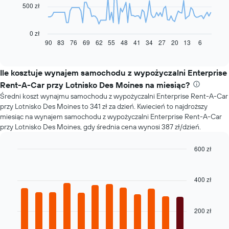
500 zł
Następujący
wykres
pokazuje,
0 zł
jak
90
83
76
69
62
55
48
41
34
27
20
13
6
End
of
zmienia
interactive
się
chart
cena
Ile kosztuje wynajem samochodu z wypożyczalni Enterprise
za
Rent-A-Car przy Lotnisko Des Moines na miesiąc?
wynajem
Średni koszt wynajmu samochodu z wypożyczalni Enterprise Rent-A-Car
samochodu
przy Lotnisko Des Moines to 341 zł za dzień. Kwiecień to najdroższy
wraz
miesiąc na wynajem samochodu z wypożyczalni Enterprise Rent-A-Car
ze
przy Lotnisko Des Moines, gdy średnia cena wynosi 387 zł/dzień.
zbliżaniem
się
terminu
600 zł
rezerwacji
Bar
Chart
Wykres
graphic.
chart
with
ma
400 zł
12
1
bars.
oś
X
200 zł
Następujący
przedstawiającą
wykres
liczbę