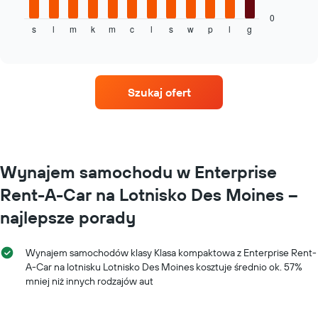
pokazuje
dni
średnią
0
przed
s
l
m
k
m
c
l
s
w
p
l
g
cenę
End
rezerwacją
of
za
Wykres
interactive
wynajem
chart
ma
samochodu
1
dla
oś
Szukaj ofert
każdego
Y
miesiąca
przedstawiającą
Wykres
średnią
ma
cenę
1
za
oś
Wynajem samochodu w Enterprise
wynajem
X
samochodu
Rent-A-Car na Lotnisko Des Moines –
przedstawiającą
miesiące
najlepsze porady
roku
Wykres
ma
Wynajem samochodów klasy Klasa kompaktowa z Enterprise Rent-
1
A-Car na lotnisku Lotnisko Des Moines kosztuje średnio ok. 57%
oś
mniej niż innych rodzajów aut
Y
przedstawiającą
średnią