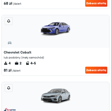
68 zł
Zobacz ofertę
/dzień
Chevrolet Cobalt
lub podobny (mały samochód)
4
2
4-5
81 zł
Zobacz ofertę
/dzień