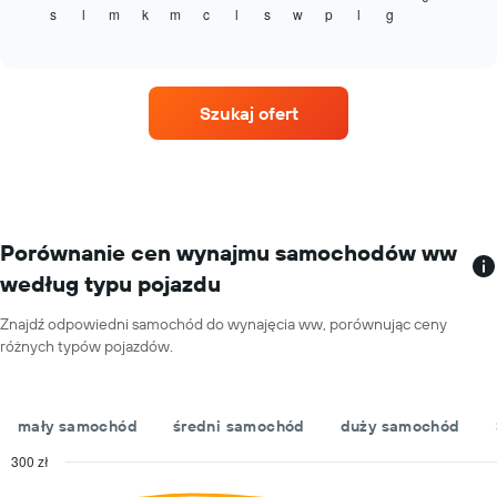
Y
s
l
m
k
m
c
l
s
w
p
l
g
cenę
End
przedstawiającą
of
za
interactive
najniższą
wynajem
chart
cenę
samochodu
za
dla
wynajem
Szukaj ofert
każdego
samochodu
miesiąca
w
Wykres
poszczególnych
ma
wypożyczalniach
1
oś
X
Porównanie cen wynajmu samochodów ww
przedstawiającą
według typu pojazdu
miesiące
roku
Znajdź odpowiedni samochód do wynajęcia ww, porównując ceny
Wykres
różnych typów pojazdów.
ma
1
oś
Y
mały samochód
średni samochód
duży samochód
przedstawiającą
średnią
300 zł
cenę
Combination
Chart