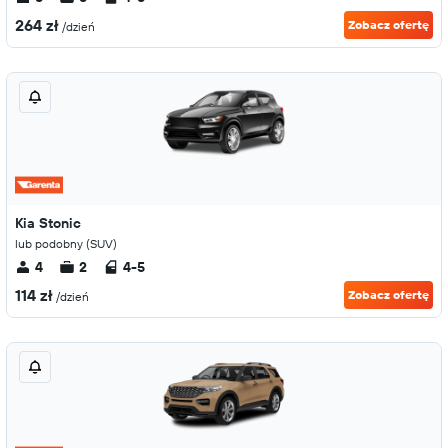
264 zł
Zobacz ofertę
/dzień
Kia Stonic
lub podobny (SUV)
4
2
4-5
114 zł
Zobacz ofertę
/dzień