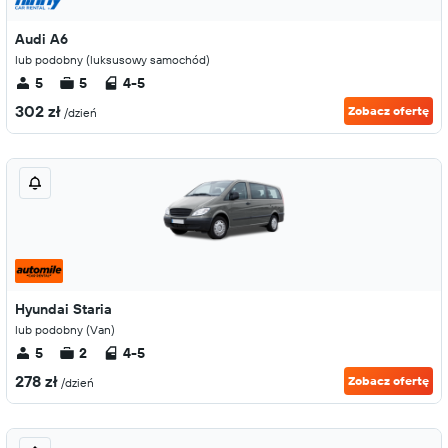
Audi A6
lub podobny (luksusowy samochód)
5
5
4-5
302 zł
Zobacz ofertę
/dzień
Hyundai Staria
lub podobny (Van)
5
2
4-5
278 zł
Zobacz ofertę
/dzień