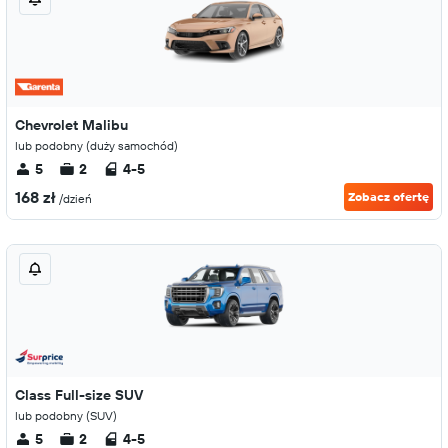
Chevrolet Malibu
lub podobny (duży samochód)
5
2
4-5
168 zł
Zobacz ofertę
/dzień
Class Full-size SUV
lub podobny (SUV)
5
2
4-5