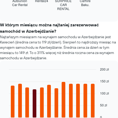
Autounion
Rental24
SURPRICE
Carhire
liczbę
cztery
Car Rental
CAR
Baku.
dni
RENTAL
najtańsze
End
przed
of
wypożyczalnie
interactive
rezerwacją
samochodów
chart
Wykres
w
W którym miesiącu można najtaniej zarezerwować
ma
ciągu
samochód w Azerbejdżanie?
1
ostatnich
oś
Najtańszym miesiącem na wynajem samochodu w Azerbejdżanie jest
72
Y
Kwiecień (średnia cena to 119 zł/dzień). Sierpień to najdroższy miesiąc na
godzin
przedstawiającą
wynajem samochodu w Azerbejdżanie. Średnia cena za dzień w tym
Wykres
średnią
miesiącu to 149 zł. To o 311% więcej niż średnia roczna cena za wynajem
ma
cenę
samochodu w Azerbejdżanie.
1
za
oś
wynajem
X
200 zł
samochodu
przedstawiającą
Bar
Chart
graphic.
cztery
chart
150 zł
with
najtańsze
12
wypożyczalnie
bars.
100 zł
samochodów
Wykres
Następujący
ma
50 zł
wykres
1
pokazuje
oś
średnią
0