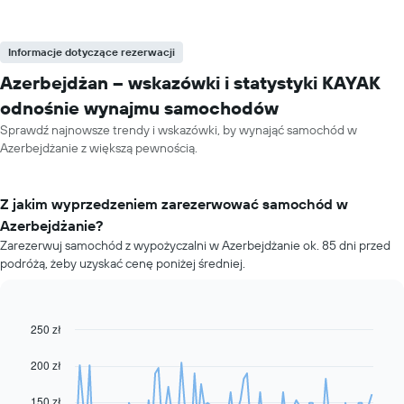
Informacje dotyczące rezerwacji
Azerbejdżan – wskazówki i statystyki KAYAK
odnośnie wynajmu samochodów
Sprawdź najnowsze trendy i wskazówki, by wynająć samochód w
Azerbejdżanie z większą pewnością.
Z jakim wyprzedzeniem zarezerwować samochód w
Azerbejdżanie?
Zarezerwuj samochód z wypożyczalni w Azerbejdżanie ok. 85 dni przed
podróżą, żeby uzyskać cenę poniżej średniej.
250 zł
Line
Chart
graphic.
chart
with
200 zł
91
data
150 zł
points.