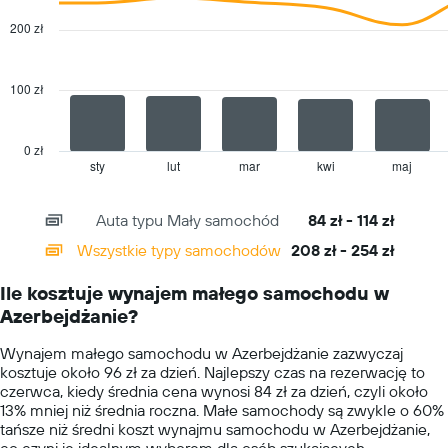
za
graphic.
chart
with
wynajem
200 zł
2
samochodu
data
na
series.
jeden
100 zł
dzień
The
chart
has
0 zł
1
sty
lut
mar
kwi
maj
End
of
X
interactive
axis
chart
Auta typu Mały samochód
84 zł - 114 zł
displaying
categories.
Wszystkie typy samochodów
208 zł - 254 zł
Range:
14
Ile kosztuje wynajem małego samochodu w
categories.
Azerbejdżanie?
The
chart
Wynajem małego samochodu w Azerbejdżanie zazwyczaj
has
kosztuje około 96 zł za dzień. Najlepszy czas na rezerwację to
1
czerwca, kiedy średnia cena wynosi 84 zł za dzień, czyli około
Y
13% mniej niż średnia roczna. Małe samochody są zwykle o 60%
axis
tańsze niż średni koszt wynajmu samochodu w Azerbejdżanie,
displaying
co czyni je idealnym wyborem dla osób szukających