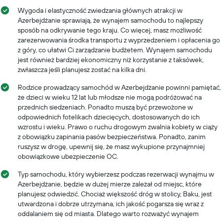
Wygoda i elastyczność zwiedzania głównych atrakcji w
Azerbejdżanie sprawiają, że wynajem samochodu to najlepszy
sposób na odkrywanie tego kraju. Co więcej, masz możliwość
zarezerwowania środka transportu z wyprzedzeniem i opłacenia go
z góry, co ułatwi Ci zarządzanie budżetem. Wynajem samochodu
jest również bardziej ekonomiczny niż korzystanie z taksówek,
zwłaszcza jeśli planujesz zostać na kilka dni.
Rodzice prowadzący samochód w Azerbejdżanie powinni pamiętać,
że dzieci w wieku 12 lat lub młodsze nie mogą podróżować na
przednich siedzeniach. Ponadto muszą być przewożone w
odpowiednich fotelikach dziecięcych, dostosowanych do ich
wzrostu i wieku. Prawo o ruchu drogowym zwalnia kobiety w ciąży
z obowiązku zapinania pasów bezpieczeństwa. Ponadto, zanim
ruszysz w drogę, upewnij się, że masz wykupione przynajmniej
obowiązkowe ubezpieczenie OC.
Typ samochodu, który wybierzesz podczas rezerwacji wynajmu w
Azerbejdżanie, będzie w dużej mierze zależał od miejsc, które
planujesz odwiedzić. Chociaż większość dróg w stolicy, Baku, jest
utwardzona i dobrze utrzymana, ich jakość pogarsza się wraz z
oddalaniem się od miasta. Dlatego warto rozważyć wynajem