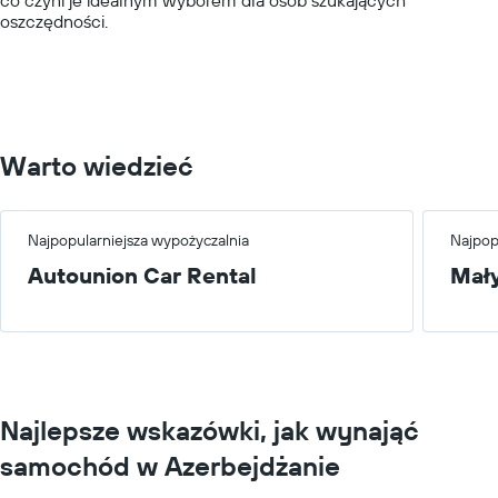
values.
oszczędności.
Range:
0
to
300.
Warto wiedzieć
Najpopularniejsza wypożyczalnia
Najpop
Autounion Car Rental
Mał
Najlepsze wskazówki, jak wynająć
samochód w Azerbejdżanie