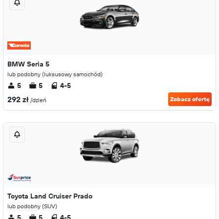
BMW Seria 5
lub podobny (luksusowy samochód)
5
5
4-5
292 zł
Zobacz ofertę
/dzień
Toyota Land Cruiser Prado
lub podobny (SUV)
5
5
4-5