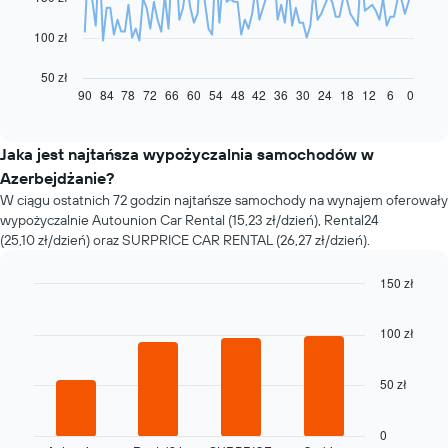
Następujący
100 zł
wykres
pokazuje,
50 zł
jak
90
84
78
72
66
60
54
48
42
36
30
24
18
12
6
0
End
of
zmienia
interactive
się
chart
cena
Jaka jest najtańsza wypożyczalnia samochodów w
za
Azerbejdżanie?
wynajem
W ciągu ostatnich 72 godzin najtańsze samochody na wynajem oferowały
samochodu
wypożyczalnie Autounion Car Rental (15,23 zł/dzień), Rental24
wraz
(25,10 zł/dzień) oraz SURPRICE CAR RENTAL (26,27 zł/dzień).
ze
zbliżaniem
się
150 zł
terminu
Bar
Chart
rezerwacji
graphic.
chart
100 zł
with
Wykres
4
ma
bars.
1
50 zł
oś
Następujący
X
wykres
przedstawiającą
0
pokazuje