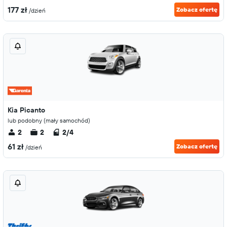
177 zł
Zobacz ofertę
/dzień
Kia Picanto
lub podobny (mały samochód)
2
2
2/4
61 zł
Zobacz ofertę
/dzień