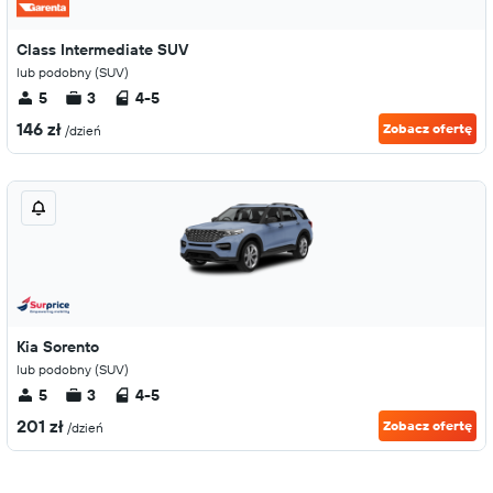
Class Intermediate SUV
lub podobny (SUV)
5
3
4-5
146 zł
Zobacz ofertę
/dzień
Kia Sorento
lub podobny (SUV)
5
3
4-5
201 zł
Zobacz ofertę
/dzień