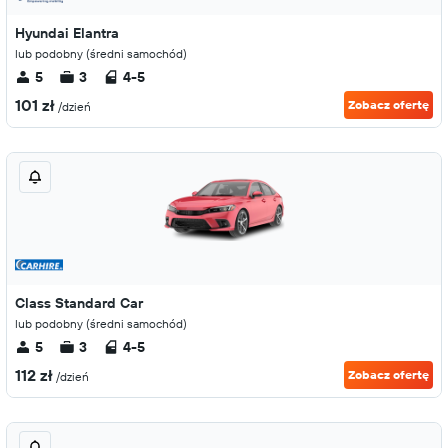
Hyundai Elantra
lub podobny (średni samochód)
5
3
4-5
101 zł
Zobacz ofertę
/dzień
Class Standard Car
lub podobny (średni samochód)
5
3
4-5
112 zł
Zobacz ofertę
/dzień