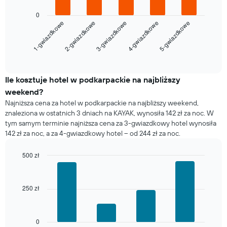
tygodnia.
Poniższy
0
Wykres
wykres
3-gwiazdkowe
2-gwiazdkowe
1-gwiazdkowe
5-gwiazdkowe
4-gwiazdkowe
ma
pokazuje
1
średnią
oś
cenę
End
Y
of
za
interactive
przedstawiającą
pokój
chart
średnią
na
Ile kosztuje hotel w podkarpackie na najbliższy
cenę
dzisiejszą
weekend?
za
noc
Najniższa cena za hotel w podkarpackie na najbliższy weekend,
pokój
znalezioną
znaleziona w ostatnich 3 dniach na KAYAK, wynosiła 142 zł za noc. W
w
tym samym terminie najniższa cena za 3-gwiazdkowy hotel wynosiła
ciągu
142 zł za noc, a za 4-gwiazdkowy hotel – od 244 zł za noc.
ostatnich
3
500 zł
dni
(dane
Bar
Chart
graphic.
chart
zostały
with
zagregowane
250 zł
4
według
bars.
liczby
gwiazdek)
Poniższy
0
Wykres