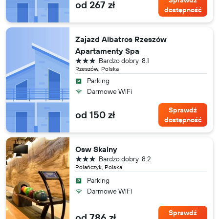
od 267 zł
dostępność
Zajazd Albatros Rzeszów
Apartamenty Spa
3 gwiazdki
Bardzo dobry
8.1
Rzeszów, Polska
Parking
Darmowe WiFi
Sprawdź
od 150 zł
dostępność
Osw Skalny
3 gwiazdki
Bardzo dobry
8.2
Polańczyk, Polska
Parking
Darmowe WiFi
Sprawdź
od 786 zł