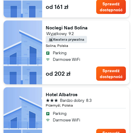
Sprawdź
od 161 zł
dostępność
Noclegi Nad Solina
Wyjątkowy
9.2
Kwatera prywatna
Solina, Polska
Parking
Darmowe WiFi
Sprawdź
od 202 zł
dostępność
Hotel Albatros
3 gwiazdki
Bardzo dobry
8.3
Przemyśl, Polska
Parking
Darmowe WiFi
Sprawdź