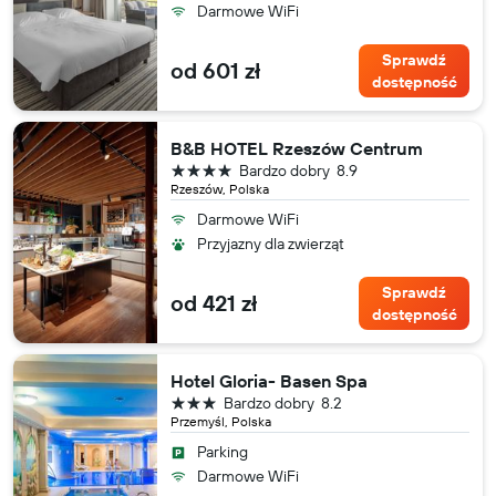
Darmowe WiFi
Sprawdź
od 601 zł
dostępność
B&B HOTEL Rzeszów Centrum
4 gwiazdki
Bardzo dobry
8.9
Rzeszów, Polska
Darmowe WiFi
Przyjazny dla zwierząt
Sprawdź
od 421 zł
dostępność
Hotel Gloria- Basen Spa
3 gwiazdki
Bardzo dobry
8.2
Przemyśl, Polska
Parking
Darmowe WiFi