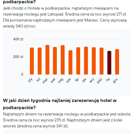
podkarpackie?
Jeśli chodzi o Hotele w podkarpackie, najtańszym miesiącem na
rezerwację noclegu jest Listopad. Średnia cena za noc wynosi 271 zł.
Dla porównania najdroższym miesiącem jest Marzec. Ceny wynoszą
wtedy 340 zł/noc.
400 zł
Bar
Chart
graphic.
chart
with
200 zł
12
bars.
0
Poniższy
lut
maj
sie
lis
sty
kwi
lip
paź
mar
cze
wrz
gru
wykres
End
of
pokazuje
interactive
średnią
chart
cenę
W jaki dzień tygodnia najtaniej zarezerwuję hotel w
pokoju
podkarpackie?
dla
Najtańszym dniem na rezerwację noclegu w podkarpackie jest sobota.
każdego
Średnia cena za noc wynosi 275 zł. Najdroższym dniem jest z kolei
miesiąca
wtorek (średnia cena wynosi 341 zł).
Wykres
ma