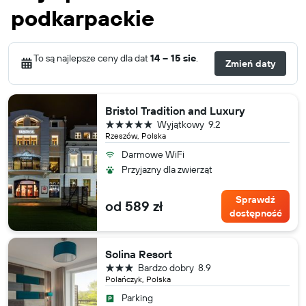
podkarpackie
To są najlepsze ceny dla dat
14 – 15 sie
.
Zmień daty
Bristol Tradition and Luxury
5 gwiazdek
Wyjątkowy
9.2
Rzeszów, Polska
Darmowe WiFi
Przyjazny dla zwierząt
Sprawdź
od 589 zł
dostępność
Solina Resort
3 gwiazdki
Bardzo dobry
8.9
Polańczyk, Polska
Parking