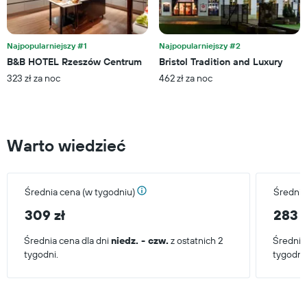
oś
ostatnich
Y
3
przedstawiającą
dni
średnią
Najpopularniejszy #1
Najpopularniejszy #2
cenę
B&B HOTEL Rzeszów Centrum
Bristol Tradition and Luxury
za
323 zł za noc
462 zł za noc
pokój
Warto wiedzieć
Średnia cena (w tygodniu)
Średnia
309 zł
283 z
Średnia cena dla dni
niedz. - czw.
z ostatnich 2
Średnia
tygodni.
tygodni