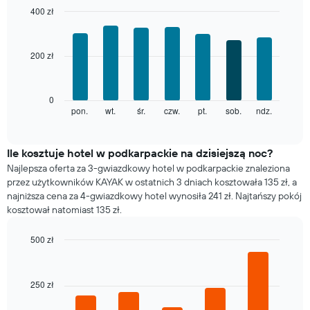
1
400 zł
oś
Bar
Chart
X
graphic.
chart
with
przedstawiającą
200 zł
7
miesiące.
bars.
Wykres
ma
Poniższy
0
1
wykres
pon.
wt.
śr.
czw.
pt.
sob.
ndz.
End
oś
of
pokazuje
Y
interactive
średnią
chart
przedstawiającą
cenę
Ile kosztuje hotel w podkarpackie na dzisiejszą noc?
średnią
pokoju
cenę
Najlepsza oferta za 3-gwiazdkowy hotel w podkarpackie znaleziona
dla
za
przez użytkowników KAYAK w ostatnich 3 dniach kosztowała 135 zł, a
każdego
pokój
najniższa cena za 4-gwiazdkowy hotel wynosiła 241 zł. Najtańszy pokój
dnia
kosztował natomiast 135 zł.
tygodnia
Wykres
500 zł
ma
1
Bar
Chart
graphic.
chart
oś
with
X
250 zł
5
przedstawiającą
bars.
dni