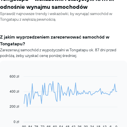
odnośnie wynajmu samochodów
Sprawdź najnowsze trendy i wskazówki, by wynająć samochód w
Tongatapu z większą pewnością.
Z jakim wyprzedzeniem zarezerwować samochód w
Tongatapu?
Zarezerwuj samochód z wypożyczalni w Tongatapu ok. 87 dni przed
podróżą, żeby uzyskać cenę poniżej średniej.
600 zł
Line
Chart
graphic.
chart
with
91
400 zł
data
points.
200 zł
Następujący
wykres
pokazuje,
0 zł
jak
90
84
78
72
66
60
54
48
42
36
30
24
18
12
6
0
End