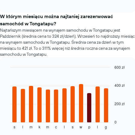
ma
of
typów
interactive
1
samochodów
chart
oś
W którym miesiącu można najtaniej zarezerwować
Y
samochód w Tongatapu?
przedstawiającą
średnią
Najtańszym miesiącem na wynajem samochodu w Tongatapu jest
cenę
Październik (średnia cena to 324 zł/dzień). Wrzesień to najdroższy miesiąc
za
na wynajem samochodu w Tongatapu. Średnia cena za dzień w tym
wynajem
miesiącu to 421 zł. To o 311% więcej niż średnia roczna cena za wynajem
samochodu
samochodu w Tongatapu.
600 zł
Bar
Chart
graphic.
chart
with
400 zł
12
bars.
200 zł
Następujący
wykres
pokazuje
średnią
0
s
l
m
k
m
c
l
s
w
p
l
g
cenę
End
of
za
interactive