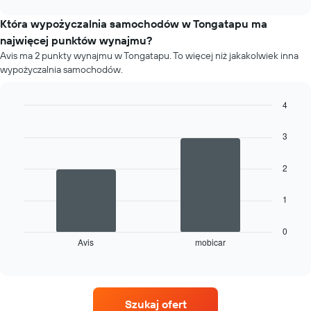
wynajem
chart
samochodu
Która wypożyczalnia samochodów w Tongatapu ma
dla
najwięcej punktów wynajmu?
każdego
Avis ma 2 punkty wynajmu w Tongatapu. To więcej niż jakakolwiek inna
miesiąca
wypożyczalnia samochodów.
Wykres
ma
1
4
oś
Bar
Chart
X
graphic.
chart
3
przedstawiającą
with
2
miesiące
bars.
roku
2
Wykres
Następujący
ma
1
wykres
1
przedstawia
oś
cztery
0
Y
Avis
mobicar
wypożyczalnie
End
przedstawiającą
of
z
średnią
interactive
największą
chart
cenę
liczbą
za
oddziałów
wynajem
Szukaj ofert
Wykres