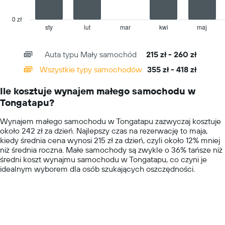
chart
has
0 zł
1
sty
lut
mar
kwi
maj
End
of
X
interactive
axis
chart
Auta typu Mały samochód
215 zł - 260 zł
displaying
categories.
Wszystkie typy samochodów
355 zł - 418 zł
Range:
14
Ile kosztuje wynajem małego samochodu w
categories.
Tongatapu?
The
chart
Wynajem małego samochodu w Tongatapu zazwyczaj kosztuje
has
około 242 zł za dzień. Najlepszy czas na rezerwację to maja,
1
kiedy średnia cena wynosi 215 zł za dzień, czyli około 12% mniej
Y
niż średnia roczna. Małe samochody są zwykle o 36% tańsze niż
axis
średni koszt wynajmu samochodu w Tongatapu, co czyni je
displaying
idealnym wyborem dla osób szukających oszczędności.
values.
Range:
0
to
600.