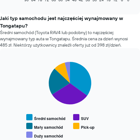
of
zmienia
interactive
się
chart
cena
Jaki typ samochodu jest najczęściej wynajmowany w
za
Tongatapu?
wynajem
Średni samochód (Toyota RAV4 lub podobny) to najczęściej
samochodu
wynajmowany typ auta w Tongatapu. Średnia cena za dzień wynosi
wraz
485 zł. Niektórzy użytkownicy znaleźli oferty już od 398 zł/dzień.
ze
zbliżaniem
się
terminu
Pie
Chart
rezerwacji
graphic.
chart
with
Wykres
5
ma
slices.
1
oś
Następujący
X
wykres
przedstawiającą
pokazuje
liczbę
średnią
dni
Średni samochód
SUV
cenę
przed
za
Mały samochód
Pick-up
rezerwacją
wynajem
Wykres
Duży samochód
End
popularnych