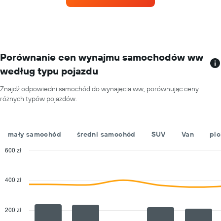
samochodu
ma
na
1
jeden
oś
dzień
X
przedstawiającą
wypożyczalnie
Porównanie cen wynajmu samochodów ww
samochodów
według typu pojazdu
Wykres
ma
Znajdź odpowiedni samochód do wynajęcia ww, porównując ceny
1
różnych typów pojazdów.
oś
Y
przedstawiającą
najniższą
mały samochód
średni samochód
SUV
Van
pic
cenę
za
600 zł
wynajem
Combination
Chart
samochodu
graphic.
chart
with
w
400 zł
2
poszczególnych
data
wypożyczalniach
series.
200 zł
The