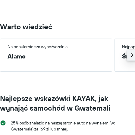
200.
Warto wiedzieć
Najpopularniejsza wypożyczalnia
Najpop
Alamo
Śre
Najlepsze wskazówki KAYAK, jak
wynająć samochód w Gwatemali
25% osób znalazło na naszej stronie auto na wynajem (w:
Gwatemala) za 169 zł lub mniej.