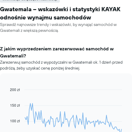
Gwatemala – wskazówki i statystyki KAYAK
odnośnie wynajmu samochodów
Sprawdź najnowsze trendy i wskazówki, by wynająć samochód w
Gwatemali z większą pewnością.
Z jakim wyprzedzeniem zarezerwować samochód w
Gwatemali?
Zarezerwuj samochód z wypożyczalni w Gwatemali ok. 1 dzień przed
podróżą, żeby uzyskać cenę poniżej średniej.
200 zł
Line
Chart
graphic.
chart
with
91
150 zł
data
points.
100 zł
Następujący
wykres