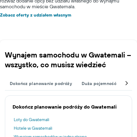
rozważ dodanie opcji bez udziału własnego do wynajmu
samochodu w mieście Gwatemala.
Zobacz oferty z udziałem własnym
Wynajem samochodu w Gwatemali –
wszystko, co musisz wiedzieć
Dokończ planowanie podróży
Duża pojemność
Dzie
Dokończ planowanie podróży do Gwatemali
Loty do Gwatemali
Hotele w Gwatemali
Wynajem samochodów w jedną stronę