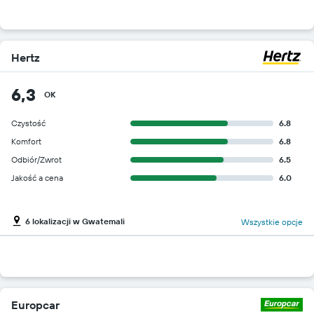
Hertz
6,3
OK
Czystość
6.8
Komfort
6.8
Odbiór/Zwrot
6.5
Jakość a cena
6.0
6 lokalizacji w Gwatemali
Wszystkie opcje
Europcar