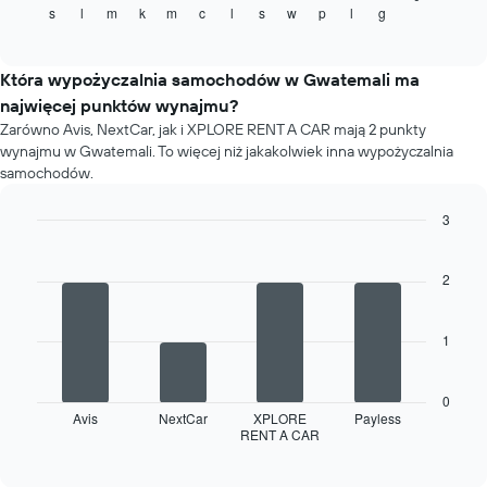
rezerwacją
s
l
m
k
m
c
l
s
w
p
l
g
cenę
End
Wykres
of
za
ma
interactive
wynajem
chart
1
samochodu
Która wypożyczalnia samochodów w Gwatemali ma
oś
dla
Y
najwięcej punktów wynajmu?
każdego
przedstawiającą
Zarówno Avis, NextCar, jak i XPLORE RENT A CAR mają 2 punkty
miesiąca
średnią
wynajmu w Gwatemali. To więcej niż jakakolwiek inna wypożyczalnia
Wykres
cenę
samochodów.
ma
za
1
wynajem
3
oś
samochodu
X
Bar
Chart
graphic.
chart
przedstawiającą
with
2
miesiące
4
roku
bars.
Wykres
1
ma
Następujący
1
wykres
oś
przedstawia
0
Y
cztery
Avis
NextCar
XPLORE
Payless
przedstawiającą
RENT A CAR
wypożyczalnie
End
średnią
of
z
interactive
cenę
największą
chart