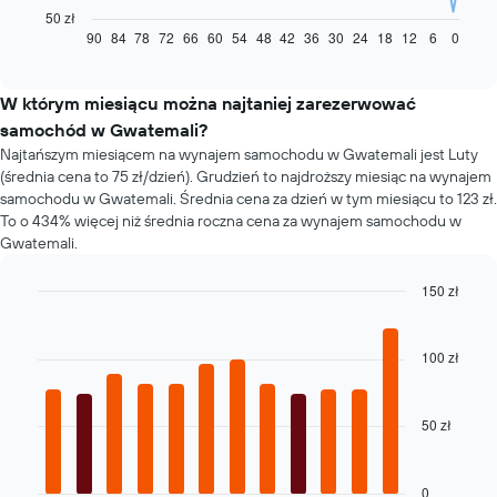
pokazuje,
50 zł
jak
90
84
78
72
66
60
54
48
42
36
30
24
18
12
6
0
End
of
zmienia
interactive
się
chart
cena
W którym miesiącu można najtaniej zarezerwować
za
samochód w Gwatemali?
wynajem
Najtańszym miesiącem na wynajem samochodu w Gwatemali jest Luty
samochodu
(średnia cena to 75 zł/dzień). Grudzień to najdroższy miesiąc na wynajem
wraz
samochodu w Gwatemali. Średnia cena za dzień w tym miesiącu to 123 zł.
ze
To o 434% więcej niż średnia roczna cena za wynajem samochodu w
zbliżaniem
Gwatemali.
się
terminu
rezerwacji
150 zł
Wykres
Bar
Chart
ma
graphic.
chart
1
with
100 zł
12
oś
bars.
X
przedstawiającą
50 zł
Następujący
liczbę
wykres
dni
pokazuje
przed
średnią
0