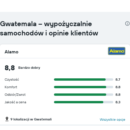
Gwatemala – wypożyczalnie
samochodów i opinie klientów
Alamo
8,8
Bardzo dobry
Czystość
8.7
Komfort
8.8
Odbiór/Zwrot
8.8
Jakość a cena
8.3
9 lokalizacji w Gwatemali
Wszystkie opcje