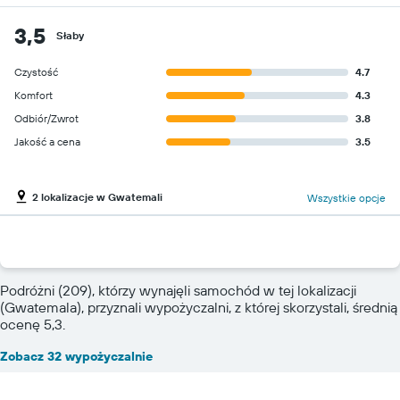
3,5
Słaby
Czystość
4.7
Komfort
4.3
Odbiór/Zwrot
3.8
Jakość a cena
3.5
2 lokalizacje w Gwatemali
Wszystkie opcje
Podróżni (209), którzy wynajęli samochód w tej lokalizacji
(Gwatemala), przyznali wypożyczalni, z której skorzystali, średnią
ocenę 5,3.
Zobacz 32 wypożyczalnie