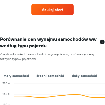
za
liczbą
wynajem
oddziałów
Szukaj ofert
samochodu
Wykres
na
ma
jeden
1
dzień
oś
X
przedstawiającą
wypożyczalnie
Porównanie cen wynajmu samochodów ww
samochodów
według typu pojazdu
Wykres
ma
Znajdź odpowiedni samochód do wynajęcia ww, porównując ceny
1
różnych typów pojazdów.
oś
Y
przedstawiającą
najniższą
mały samochód
średni samochód
duży samochód
cenę
za
200 zł
wynajem
Combination
Chart
samochodu
graphic.
chart
150 zł
with
w
2
poszczególnych
data
100 zł