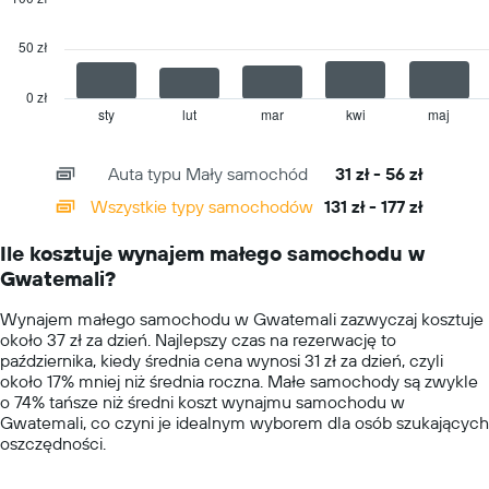
wypożyczalniach
series.
50 zł
The
chart
has
0 zł
1
sty
lut
mar
kwi
maj
End
of
X
interactive
axis
chart
Auta typu Mały samochód
31 zł - 56 zł
displaying
categories.
Wszystkie typy samochodów
131 zł - 177 zł
Range:
14
Ile kosztuje wynajem małego samochodu w
categories.
Gwatemali?
The
chart
Wynajem małego samochodu w Gwatemali zazwyczaj kosztuje
has
około 37 zł za dzień. Najlepszy czas na rezerwację to
1
października, kiedy średnia cena wynosi 31 zł za dzień, czyli
Y
około 17% mniej niż średnia roczna. Małe samochody są zwykle
axis
o 74% tańsze niż średni koszt wynajmu samochodu w
displaying
Gwatemali, co czyni je idealnym wyborem dla osób szukających
values.
oszczędności.
Range:
0
to