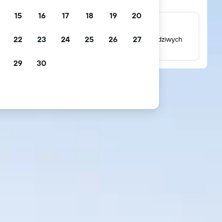
15
16
17
18
19
20
Miliony opinii
22
23
24
25
26
27
Sprawdź oceny oparte na milionach opinii prawdziwych
gości.
29
30