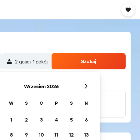
Szukaj
2 gości, 1 pokój
Wrzesień 2026
W
Ś
C
P
S
N
...i wiele innych
1
2
3
4
5
6
8
9
10
11
12
13