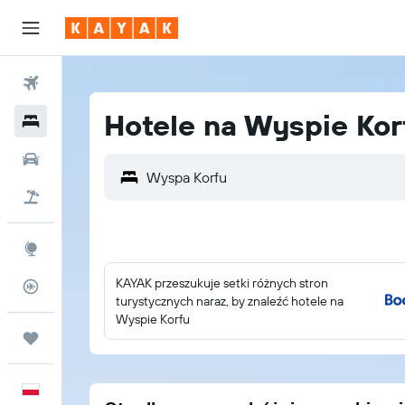
Loty
Hotele na Wyspie Kor
Hotele
Samochody
Lot+Hotel
Explore
KAYAK przeszukuje setki różnych stron
Status lotu
turystycznych naraz, by znaleźć hotele na
Wyspie Korfu
Trips
Polski