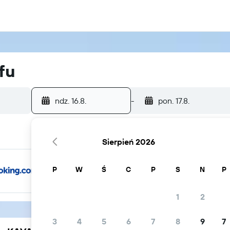
fu
ndz. 16.8.
-
pon. 17.8.
Sierpień 2026
P
W
Ś
C
P
S
N
P
1
2
3
4
5
6
7
8
9
7