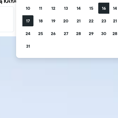
ją KAYAK
10
11
12
13
14
15
16
14
Filtruj oferty
17
18
19
20
21
22
23
21
Filtruj oferty np. z bezpłatną anulacją lub ze śniadaniem w
cenie.
24
25
26
27
28
29
30
28
31