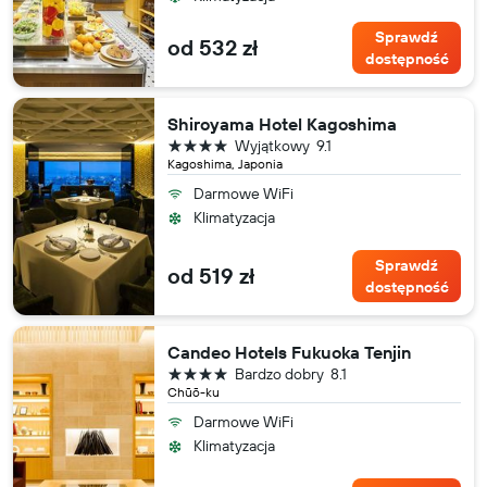
Sprawdź
od 532 zł
dostępność
Shiroyama Hotel Kagoshima
4 gwiazdki
Wyjątkowy
9.1
Kagoshima, Japonia
Darmowe WiFi
Klimatyzacja
Sprawdź
od 519 zł
dostępność
Candeo Hotels Fukuoka Tenjin
4 gwiazdki
Bardzo dobry
8.1
Chūō-ku
Darmowe WiFi
Klimatyzacja