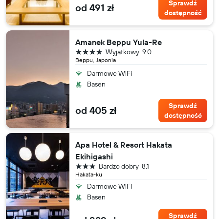
Sprawdź
od 491 zł
dostępność
Amanek Beppu Yula-Re
4 gwiazdki
Wyjątkowy
9.0
Beppu, Japonia
Darmowe WiFi
Basen
Sprawdź
od 405 zł
dostępność
Apa Hotel & Resort Hakata
Ekihigashi
3 gwiazdki
Bardzo dobry
8.1
Hakata-ku
Darmowe WiFi
Basen
Sprawdź