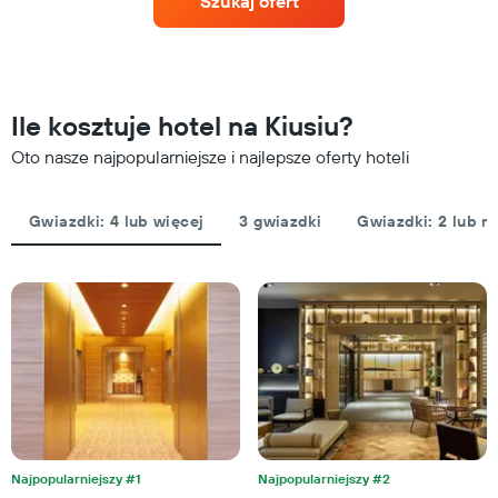
Szukaj ofert
hoteli
weekend
według
znalezioną
liczby
w
gwiazdek.
ciągu
Wykres
ostatnich
ma
3
Ile kosztuje hotel na Kiusiu?
1
dni
oś
Oto nasze najpopularniejsze i najlepsze oferty hoteli
(dane
Y
zostały
przedstawiającą
zagregowane
średnią
według
Gwiazdki: 4 lub więcej
3 gwiazdki
Gwiazdki: 2 lub m
cenę
liczby
za
gwiazdek)
pokój
Wykres
na
ma
dzisiejszą
1
noc
oś
znalezioną
X
w
przedstawiającą
ciągu
kategorie
ostatnich
hoteli
3
według
dni
liczby
Najpopularniejszy #1
Najpopularniejszy #2
gwiazdek.