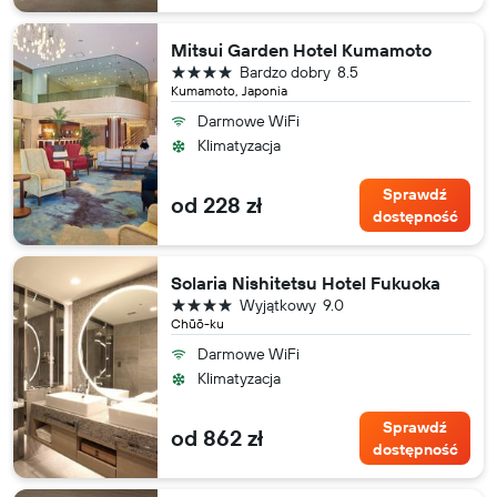
Mitsui Garden Hotel Kumamoto
4 gwiazdki
Bardzo dobry
8.5
Kumamoto, Japonia
Darmowe WiFi
Klimatyzacja
Sprawdź
od 228 zł
dostępność
Solaria Nishitetsu Hotel Fukuoka
4 gwiazdki
Wyjątkowy
9.0
Chūō-ku
Darmowe WiFi
Klimatyzacja
Sprawdź
od 862 zł
dostępność