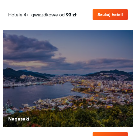
Hotele 4+-gwiazdkowe od
93 zł
Szukaj hoteli
Nagasaki