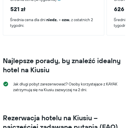
521 zł
626 z
Średnia cena dla dni
niedz. - czw.
z ostatnich 2
Średnia
tygodni.
tygodni
Najlepsze porady, by znaleźć idealny
hotel na Kiusiu
Jak długi pobyt zarezerwować? Osoby korzystające z KAYAK
zatrzymują się na Kiusiu zazwyczaj na 2 dni.
Rezerwacja hotelu na Kiusiu –
najczęściej zadawane pytania (FAQ)