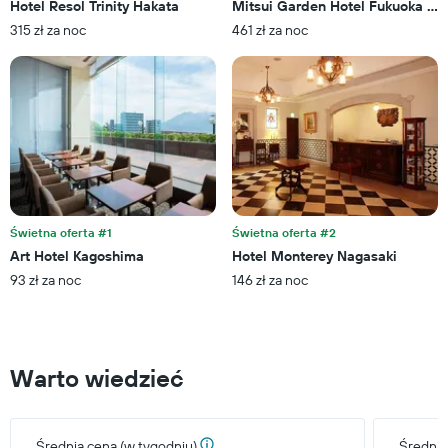
Hotel Resol Trinity Hakata
Mitsui Garden Hotel Fukuoka Gi
Wykres
315 zł za noc
461 zł za noc
ma
1
oś
Y
przedstawiającą
średnią
cenę
za
pokój
na
najbliższy
Świetna oferta #1
Świetna oferta #2
weekend
Art Hotel Kagoshima
Hotel Monterey Nagasaki
znalezioną
93 zł za noc
146 zł za noc
w
ciągu
ostatnich
3
dni
Warto wiedzieć
Średnia cena (w tygodniu)
Średnia