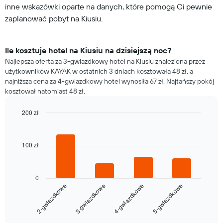
inne wskazówki oparte na danych, które pomogą Ci pewnie
zaplanować pobyt na Kiusiu.
Ile kosztuje hotel na Kiusiu na dzisiejszą noc?
Najlepsza oferta za 3-gwiazdkowy hotel na Kiusiu znaleziona przez
użytkowników KAYAK w ostatnich 3 dniach kosztowała 48 zł, a
najniższa cena za 4-gwiazdkowy hotel wynosiła 67 zł. Najtańszy pokój
kosztował natomiast 48 zł.
200 zł
Bar
Chart
graphic.
chart
with
100 zł
4
bars.
Poniższy
0
wykres
2-gwiazdkowe
3-gwiazdkowe
4-gwiazdkowe
5-gwiazdkowe
pokazuje
średnią
cenę
End
of
za