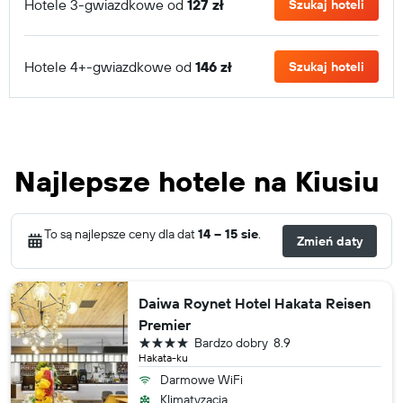
Hotele 3-gwiazdkowe od
127 zł
Szukaj hoteli
Hotele 4+-gwiazdkowe od
146 zł
Szukaj hoteli
Najlepsze hotele na Kiusiu
To są najlepsze ceny dla dat
14 – 15 sie
.
Zmień daty
Daiwa Roynet Hotel Hakata Reisen
Premier
4 gwiazdki
Bardzo dobry
8.9
Hakata-ku
Darmowe WiFi
Klimatyzacja