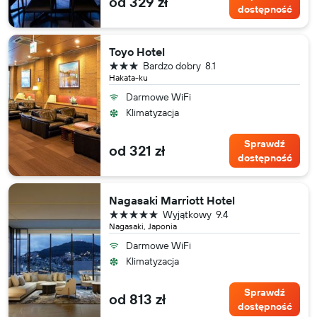
od 329 zł
dostępność
Toyo Hotel
3 gwiazdki
Bardzo dobry
8.1
Hakata-ku
Darmowe WiFi
Klimatyzacja
Sprawdź
od 321 zł
dostępność
Nagasaki Marriott Hotel
5 gwiazdek
Wyjątkowy
9.4
Nagasaki, Japonia
Darmowe WiFi
Klimatyzacja
Sprawdź
od 813 zł
dostępność