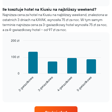
interactive
pokój
chart
na
Ile kosztuje hotel na Kiusiu na najbliższy weekend?
dzisiejszą
Najniższa cena za hotel na Kiusiu na najbliższy weekend, znaleziona w
noc
ostatnich 3 dniach na KAYAK, wynosiła 75 zł za noc. W tym samym
znalezioną
terminie najniższa cena za 3-gwiazdkowy hotel wynosiła 75 zł za noc,
w
a za 4-gwiazdkowy hotel – od 97 zł za noc.
ciągu
ostatnich
200 zł
3
Bar
Chart
dni
graphic.
chart
(dane
with
zostały
100 zł
4
zagregowane
bars.
według
liczby
Poniższy
0
gwiazdek)
wykres
2-gwiazdkowe
3-gwiazdkowe
4-gwiazdkowe
5-gwiazdkowe
Wykres
pokazuje
ma
średnią
1
cenę
End
of
oś
za
interactive
X
pokój
chart
przedstawiającą
na
kategorie
najbliższy