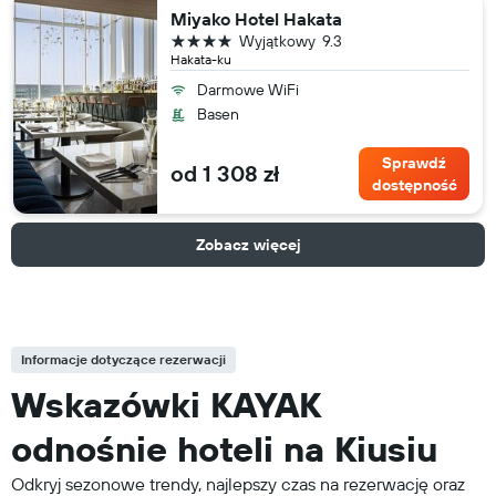
Miyako Hotel Hakata
4 gwiazdki
Wyjątkowy
9.3
Hakata-ku
Darmowe WiFi
Basen
Sprawdź
od 1 308 zł
dostępność
Zobacz więcej
Informacje dotyczące rezerwacji
Wskazówki KAYAK
odnośnie hoteli na Kiusiu
Odkryj sezonowe trendy, najlepszy czas na rezerwację oraz