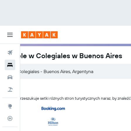
Loty
Hotele w Colegiales w Buenos Aires
Hotele
Colegiales - Buenos Aires, Argentyna
Samochody
Lot+Hotel
KAYAK przeszukuje setki różnych stron turystycznych naraz, by znaleźć
Explore
Status lotu