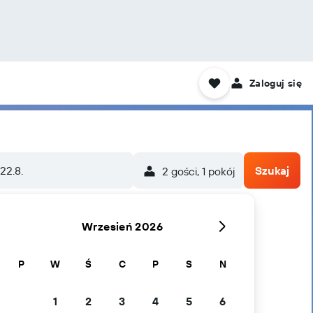
Zaloguj się
 22.8.
Szukaj
2 gości, 1 pokój
Wrzesień 2026
P
W
Ś
C
P
S
N
1
2
3
4
5
6