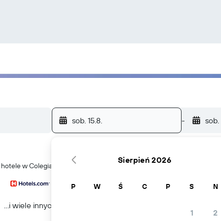
sob. 15.8.
-
sob.
Sierpień 2026
 hotele w Colegiales
P
W
Ś
C
P
S
N
...i wiele innych
1
2