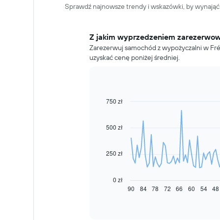
Sprawdź najnowsze trendy i wskazówki, by wynająć
Z jakim wyprzedzeniem zarezerwo
Zarezerwuj samochód z wypożyczalni w Fréj
uzyskać cenę poniżej średniej.
750 zł
Line
Chart
graphic.
chart
with
91
500 zł
data
points.
250 zł
Następujący
wykres
pokazuje,
0 zł
jak
90
84
78
72
66
60
54
48
End
of
zmienia
interactive
się
chart
cena