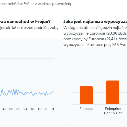
 samochód w Fréjus z większą pewnością.
wać samochód w Fréjus?
Jaka jest najtańsza wypożycz
us ok. 56 dni przed podróżą, żeby
W ciągu ostatnich 72 godzin najtań
wypożyczalnie Europcar (20,88 zł/dzi
oraz keddy by Europcar (29,41 zł/dzi
wypożyczalni Europcar przy 268 Ave
Bar
Chart
graphic.
chart
with
4
bars.
Następujący
wykres
pokazuje
cztery
Europcar
Enterprise
42
36
30
24
18
12
6
0
Rent-A-Car
najtańsze
End
of
wypożyczalnie
interactive
samochodów
chart