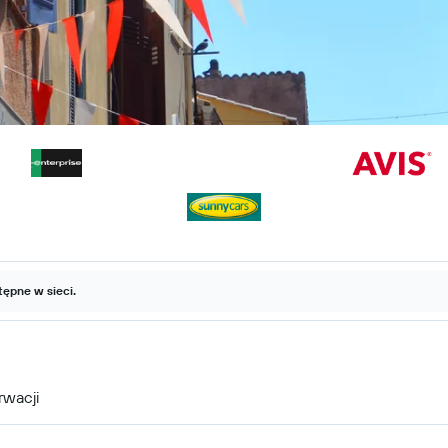
ępne w sieci.
rwacji