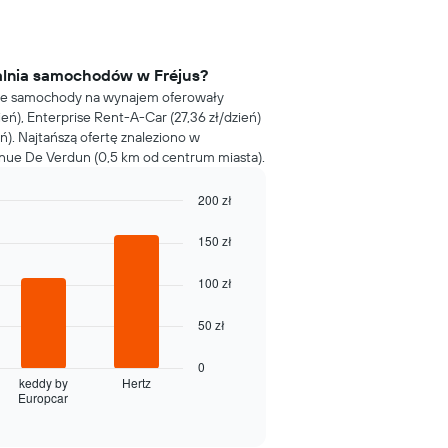
alnia samochodów w Fréjus?
sze samochody na wynajem oferowały
eń), Enterprise Rent-A-Car (27,36 zł/dzień)
eń). Najtańszą ofertę znaleziono w
nue De Verdun (0,5 km od centrum miasta).
200 zł
150 zł
100 zł
50 zł
0
keddy by
Hertz
Europcar